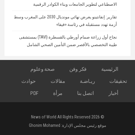
الاصطناعي لتطوير الجامعات وبناء الكوادر الرقمية
تقارير: إنفانتينو يعرض نهائي مونديال 2030 على المغرب وسط
أزمة تهدد مستقبله في رئاسة «فيفا»
نجاح أول زراعة صمام أورطي بالقسطرة (TAVI) بمستشفى
طيبة التخصصي بالأقصر ضمن التأمين الصحي الشامل
الرئيسية
فكر وفن
صحة وعلوم
تحقيقات
ريـاضـة
مقالات
حوادث
أخبار
اتصل بنا
مرأة
PDF
© 2026 News of World All Rights Reserved
موقع رئيس مجلس الإدارة:
Ghonim Mohamed