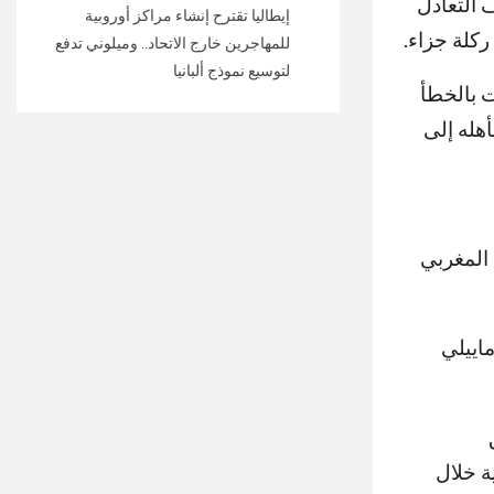
 التعادل
إيطاليا تقترح إنشاء مراكز أوروبية
كلة جزاء.
للمهاجرين خارج الاتحاد.. وميلوني تدفع
لتوسيع نموذج ألبانيا
ت بالخطأ
هله إلى
 المغربي
اييلي
ة خلال