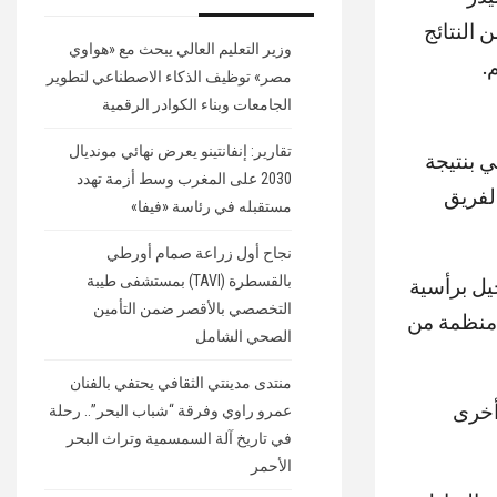
 النتائج
وزير التعليم العالي يبحث مع «هواوي
.
مصر» توظيف الذكاء الاصطناعي لتطوير
الجامعات وبناء الكوادر الرقمية
تقارير: إنفانتينو يعرض نهائي مونديال
ي بنتيجة
2030 على المغرب وسط أزمة تهدد
الفريق
مستقبله في رئاسة «فيفا»
نجاح أول زراعة صمام أورطي
بالقسطرة (TAVI) بمستشفى طيبة
يل برأسية
التخصصي بالأقصر ضمن التأمين
 منظمة من
الصحي الشامل
منتدى مدينتي الثقافي يحتفي بالفنان
أخرى
عمرو راوي وفرقة “شباب البحر”.. رحلة
في تاريخ آلة السمسمية وتراث البحر
الأحمر