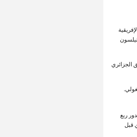
إفريقية
“نيلسون
 الإيجابي 1-1، ليحسم الفريق الجزائري
غولي.
دور ربع
ي قبل