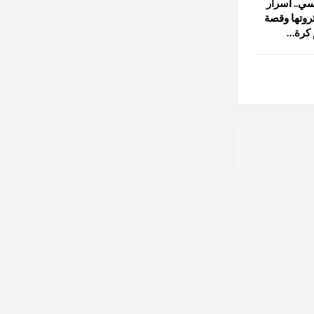
ي.. أسرار
ثروتها وقصة
 كرة…