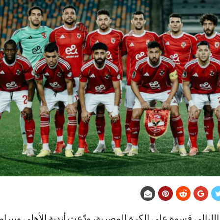
لليالي قسوة على الكرة المصرية، ودّعت أندية الأهلي وبيرام