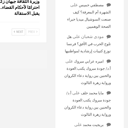
وزيرة الثقافة جيهان ز
على
مصطفي خميس
احترامًا لأحكام القضاء.
الشهرة أم المعرفة؟ كيف
يقبل الاستقالة
صنعت السوشيال ميديا خبراء
الصحة الوهميين
NEXT
PREV
مودى شعبان
على
هل
تلوح الحرب في الأفق؟ فرنسا
توزع كتيبات إرشادية لمواطنيها
على
اميره عرابي مبروك
أ.د/ جودة مبروك يكتب:العودة
والحنين بين رواية دعاء الكروان
ورواية زهرة الثالوث
على
مايا محمد خلف
أ.د/
جودة مبروك يكتب:العودة
والحنين بين رواية دعاء الكروان
ورواية زهرة الثالوث
على
بريجيت محمد