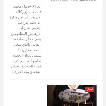
العراق -صفاء محمد
قامت مفارز وكالة
الاستخبارات في وزارة
الداخلية العراقية
بالقبض علي أحد
الإرهابيين المطلوببين
وفق أحكام المادة 4
ارهاب، والذي شغل
منصب معاون ما
يسمى ديوان الحسبة
لقاطع العباسي في
قضاء الحويجة، وخلال
التحقيق معه اعترف…
أخبار