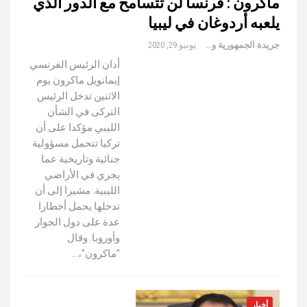
ماكرون : فرنسا لن تتسامح مع الدور الذي
يلعبه أردوغان في ليبيا
جريدة الجمهورية والعالم
يونيو 29, 2020
أدان الرئيس الفرنسي
إيمانويل ماكرون يوم
الاثنين تدخل الرئيس
التركى في الشأن
الليبي مؤكدا على أن
تركيا تتحمل مسؤولية
جنائية وتاريخية عما
يجري في الأراضي
الليبية. مشيرا إلى أن
تدخلها يحمل أخطارا
عدة على دول الجوار
وأوروبا. وقال
"ماكرون"،…
أخبار