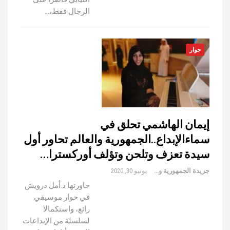
الرجال فقط،…
حوار
إيمان الهاشمي تحلق في
سماءالإبداع..الجمهورية والعالم تحاور أول
سيدة تعزف وتلحن وتؤلف أوركسترا…
جريدة الجمهورية والعالم
يونيو 30, 2020
حاورتها د.أمل درويش
في حوار موسيقي
رائع، واستكمالا
لسلسلة من الإبداعات