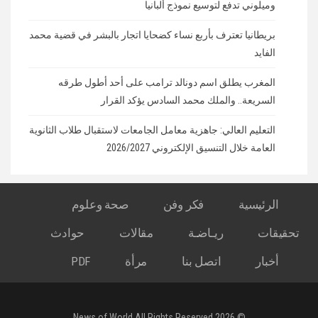
وميلوني تدفع لتوسيع نموذج ألبانيا
بريطانيا تعترف بأربع نساء كضحايا اتجار بالبشر في قضية محمد
الفايد
المغرب يطلق اسم دونالد ترامب على أحد أطول طرقه
السريعة.. والملك محمد السادس يؤكد القرار
التعليم العالي: جاهزية معامل الجامعات لاستقبال طلاب الثانوية
العامة خلال التنسيق الإلكتروني 2026/2027
الرئيسية
فكر وفن
صحة وعلوم
تحقيقات
ريـاضـة
مقالات
حوادث
أخبار
اتصل بنا
مرأة
PDF
© 2026 News of World All Rights Reserved