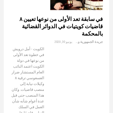
في سابقة تعد الأولى من نوعها تعيين ٨
قاضيات كويتيات في الدوائر القضائية
بالمحكمة
جريدة الجمهورية والعالم
يونيو 30, 2020
الكويت - أمل درويش
في خطوة تعد الأولى
من نوعها في دولة
الكويت اعتمد النائب
العام المستشار ضرار
العسعوسي ترقية ٨
وكيلات نيابة إلى
منصب قاضيات. وكان
هذا المنصب حتى قبل
عدة أعوام شأنه شأن
العمل في السلك
النيابي قاصرًا على