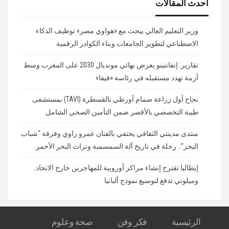
أحدث المقالات
وزير التعليم العالي يبحث مع «هواوي مصر» توظيف الذكاء
الاصطناعي لتطوير الجامعات وبناء الكوادر الرقمية
تقارير: إنفانتينو يعرض نهائي مونديال 2030 على المغرب وسط
أزمة تهدد مستقبله في رئاسة «فيفا»
نجاح أول زراعة صمام أورطي بالقسطرة (TAVI) بمستشفى
طيبة التخصصي بالأقصر ضمن التأمين الصحي الشامل
منتدى مدينتي الثقافي يحتفي بالفنان عمرو راوي وفرقة “شباب
البحر”.. رحلة في تاريخ آلة السمسمية وتراث البحر الأحمر
إيطاليا تقترح إنشاء مراكز أوروبية للمهاجرين خارج الاتحاد..
وميلوني تدفع لتوسيع نموذج ألبانيا
الرئيسية
فكر وفن
صحة وعلوم