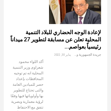
لإعادة الوجه الحضاري للبلاد التنمية
المحلية تعلن عن مسابقة لتطوير 27 ميداناً
رئيسياً بعواصم…
جريدة الجمهورية والعالم
يناير 30, 2022
أكد اللواء محمود
شعراوى وزير التنمية
المحلية انه تم توجيه
المحافظات بإعداد
حصر للميادين العامة
والتى تحتاج للتطوير
بها وأولوياتها فيها وفقًا
لرؤية معمارية وبصرية
تتفق مع الاحتفاظ