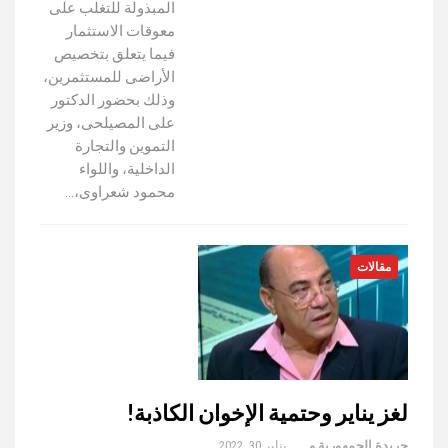
المبذولة للتغلب على
معوقات الاستثمار
فيما يتعلق بتخصيص
الأراضى للمستثمرين،
وذلك بحضور الدكتور
على المصيلحى، وزير
التموين والتجارة
الداخلية، واللواء
محمود شعراوى،…
مقالات
لغز يناير وحتمية الإخوان الكاذبة!
جريدة الجمهورية والعالم
يناير 30, 2022