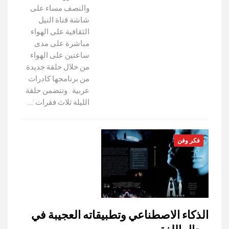
والنصف مساء على
شاشة قناة النيل
الثقافية على الهواء
مباشرة على مدى
ساعتين على الهواء
من خلال حلقة جديدة
من برنامجها كادرات
عربية . وتتضمن حلقة
الليلة ثلاث فقرات :…
فكر وفن
الذكاء الاصطناعي وتطبيقاته العجيبة في