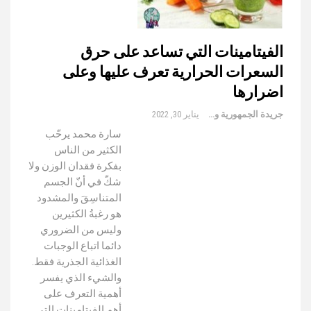
الفيتامينات التي تساعد على حرق
السعرات الحرارية تعرف عليها وعلى
اضرارها
جريدة الجمهورية والعالم
يناير 30, 2022
سارة محمد يرحّب
الكثير من الناس
بفكرة فقدان الوزن ولا
شكّ في أنّ الجسم
المتناسِقَ والمشدود
هو رغبةُ الكثيرين
وليس من الضروري
دائما اتباع الوجبات
الغذائية الجذرية فقط.
والشيء الذي يفسر
أهمية التعرف على
أهم الفيتامينات التى