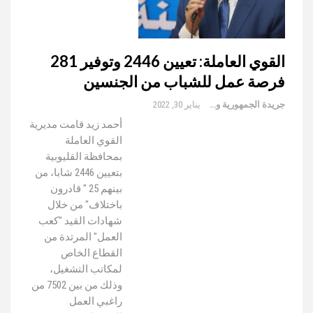
القوي العاملة: تعيين 2446 وتوفير 281
فرصة عمل للشباب من الجنسين
جريدة الجمهورية والعالم
يناير 30, 2022
أحمد زيد قامت مديرية
القوي العاملة
بمحافظة القليوبية
بتعيين 2446 شابا، من
بينهم 25 " قادرون
باختلاف" من خلال
شهادات القيد "كعب
العمل" المرتدة من
القطاع الخاص
لمكاتب التشغيل،
وذلك من بين 7502 من
راغبي العمل