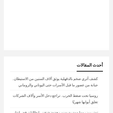
أحدث المقالات
كشف أثري ضخم بالدقهلية يوثق آلاف السنين من الاستيطان..
جبانة من عصور ما قبل الأسرات حتى اليوناني والروماني
روسيا تحت ضغط الحرب.. تراجع دخل الأسر وآلاف الشركات
تغلق أبوابها شهريًا
توتر بين روما ومدريد بسبب حدود شنغن.. إيطاليا ترفض إنذار