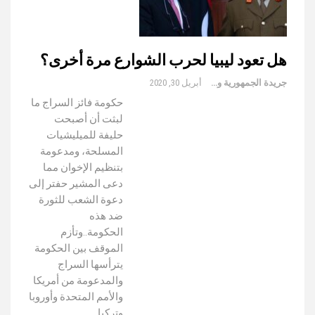
هل تعود ليبيا لحرب الشوارع مرة أخرى؟
جريدة الجمهورية والعالم
أبريل 30, 2020
حكومة فائز السراج ما
لبثت أن أصبحت
حليفة للميليشيات
المسلحة، ومدعومة
بتنظيم الإخوان مما
دعى المشير حفتر إلى
دعوة الشعب للثورة
ضد هذه
الحكومة..وتأزم
الموقف بين الحكومة
يترأسها السراج
والمدعومة من أمريكا
والأمم المتحدة وأوروبا
وتركيا..