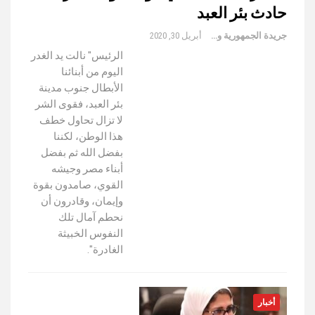
حادث بئر العبد
جريدة الجمهورية والعالم
أبريل 30, 2020
الرئيس" نالت يد الغدر
اليوم من أبنائنا
الأبطال جنوب مدينة
بئر العبد، فقوى الشر
لا تزال تحاول خطف
هذا الوطن، لكننا
بفضل الله ثم بفضل
أبناء مصر وجيشه
القوي، صامدون بقوة
وإيمان، وقادرون أن
نحطم آمال تلك
النفوس الخبيثة
الغادرة".
أخبار