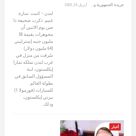
جريدة الجمهورية والعالم
أبريل 25, 2020
لندن – كتبت :سارة
غنيم :ذكرت صحيفة ذا
صن يوم الاثنين أن
مجوهرات بقيمة 50
مليون جنيه إسترليني
(64 مليون دولار)
سُرقت من منزل في
غرب لندن تملكه تمارا
إيكلستون، ابنة
المسؤول السابق في
بطولة العالم
للسيارات (فورمولا 1)
بيرني إيكلستون،
وذلك…
أخبار