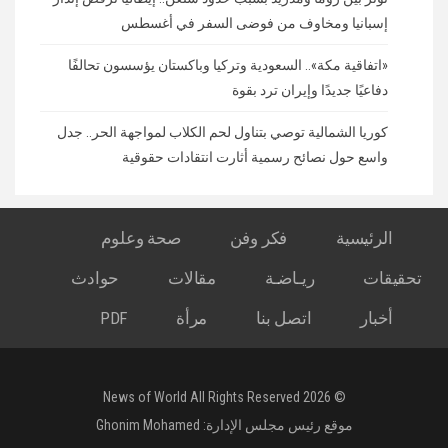
إسبانيا ومخاوف من فوضى السفر في أغسطس
«اتفاقية مكة».. السعودية وتركيا وباكستان يؤسسون تحالفًا
دفاعيًا جديدًا وإيران ترد بقوة
كوريا الشمالية توصي بتناول لحم الكلاب لمواجهة الحر.. جدل
واسع حول نصائح رسمية أثارت انتقادات حقوقية
الرئيسية
فكر وفن
صحة وعلوم
تحقيقات
ريـاضـة
مقالات
حوادث
أخبار
اتصل بنا
مرأة
PDF
© 2026 News of World All Rights Reserved
موقع رئيس مجلس الإدارة:
Ghonim Mohamed