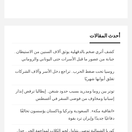
أحدث المقالات
كشف أثري ضخم بالدقهلية يوثق آلاف السنين من الاستيطان..
جبانة من عصور ما قبل الأسرات حتى اليوناني والروماني
روسيا تحت ضغط الحرب.. تراجع دخل الأسر وآلاف الشركات
تغلق أبوابها شهريًا
توتر بين روما ومدريد بسبب حدود شنغن.. إيطاليا ترفض إنذار
إسبانيا ومخاوف من فوضى السفر في أغسطس
«اتفاقية مكة».. السعودية وتركيا وباكستان يؤسسون تحالفًا
دفاعيًا جديدًا وإيران ترد بقوة
كوريا الشمالية توصي بتناول لحم الكلاب لمواجهة الحر.. جدل