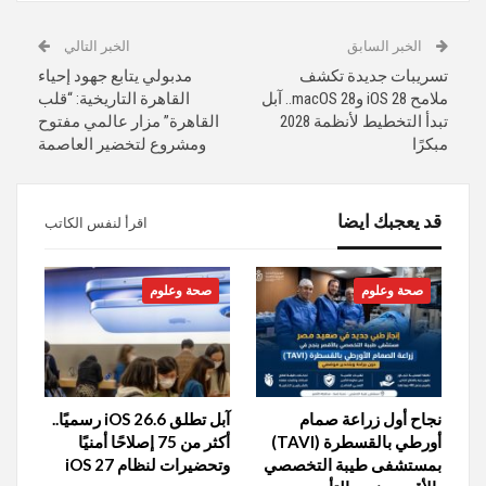
الخبر السابق
الخبر التالي
تسريبات جديدة تكشف
مدبولي يتابع جهود إحياء
ملامح iOS 28 وmacOS 28.. آبل
القاهرة التاريخية: “قلب
تبدأ التخطيط لأنظمة 2028
القاهرة” مزار عالمي مفتوح
مبكرًا
ومشروع لتخضير العاصمة
قد يعجبك ايضا
اقرأ لنفس الكاتب
صحة وعلوم
صحة وعلوم
نجاح أول زراعة صمام
آبل تطلق iOS 26.6 رسميًا..
أورطي بالقسطرة (TAVI)
أكثر من 75 إصلاحًا أمنيًا
بمستشفى طيبة التخصصي
وتحضيرات لنظام iOS 27