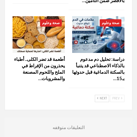
بالأقصر ضمن التأمين…
صحة وعلوم
صحة وعلوم
دراسة: تحليل دم مدعوم
أطعمة قد تضر الكلى.. أطباء
بالذكاء الاصطناعي قد يتنبأ
يحذرون من الإفراط في
بالسكتة الدماغية قبل حدوثها
الملح واللحوم المصنعة
بـ15…
والمشروبات…
NEXT
PREV
التعليقات متوقفه