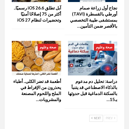
نجاح أول زراعة صمام
آبل تطلق iOS 26.6 رسميًا..
أورطي بالقسطرة (TAVI)
أكثر من 75 إصلاحًا أمنيًا
بمستشفى طيبة التخصصي
وتحضيرات لنظام iOS 27
بالأقصر ضمن التأمين…
صحة وعلوم
صحة وعلوم
دراسة: تحليل دم مدعوم
أطعمة قد تضر الكلى.. أطباء
بالذكاء الاصطناعي قد يتنبأ
يحذرون من الإفراط في
بالسكتة الدماغية قبل حدوثها
الملح واللحوم المصنعة
بـ15…
والمشروبات…
NEXT
PREV