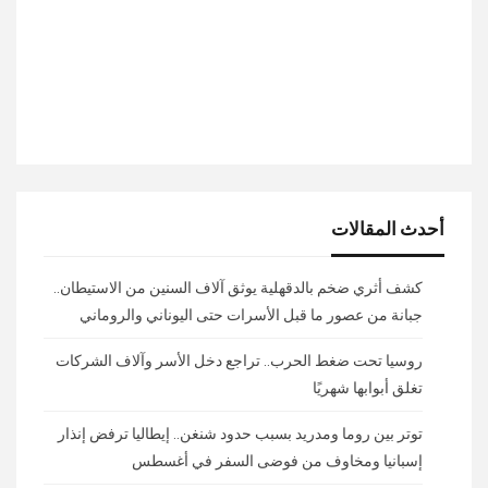
أحدث المقالات
كشف أثري ضخم بالدقهلية يوثق آلاف السنين من الاستيطان..
جبانة من عصور ما قبل الأسرات حتى اليوناني والروماني
روسيا تحت ضغط الحرب.. تراجع دخل الأسر وآلاف الشركات
تغلق أبوابها شهريًا
توتر بين روما ومدريد بسبب حدود شنغن.. إيطاليا ترفض إنذار
إسبانيا ومخاوف من فوضى السفر في أغسطس