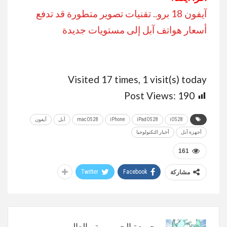
آيفون 18 برو.. تقنيات تصوير متطورة قد تدفع
أسعار هواتف آبل إلى مستويات جديدة
Visited 17 times, 1 visit(s) today
Post Views:
190
iOS 28
iPadOS 28
iPhone
macOS 28
آبل
آيفون
أجهزة آبل
أخبار التكنولوجيا
161
Twitter
Facebook
مشاركة
جريدة الجمهورية والعالم