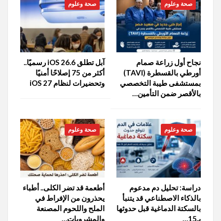
صحة وعلوم
صحة وعلوم
نجاح أول زراعة صمام
آبل تطلق iOS 26.6 رسميًا..
أورطي بالقسطرة (TAVI)
أكثر من 75 إصلاحًا أمنيًا
بمستشفى طيبة التخصصي
وتحضيرات لنظام iOS 27
بالأقصر ضمن التأمين…
صحة وعلوم
صحة وعلوم
دراسة: تحليل دم مدعوم
أطعمة قد تضر الكلى.. أطباء
بالذكاء الاصطناعي قد يتنبأ
يحذرون من الإفراط في
بالسكتة الدماغية قبل حدوثها
الملح واللحوم المصنعة
بـ15…
والمشروبات…