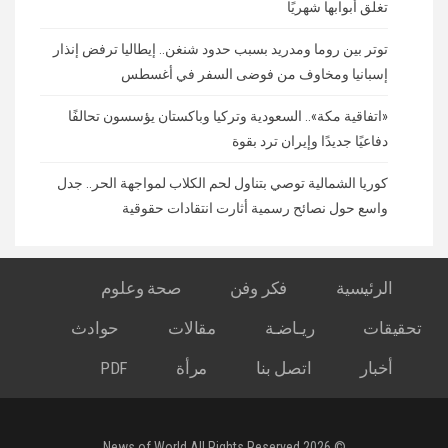
تغلق أبوابها شهريًا
توتر بين روما ومدريد بسبب حدود شنغن.. إيطاليا ترفض إنذار
إسبانيا ومخاوف من فوضى السفر في أغسطس
«اتفاقية مكة».. السعودية وتركيا وباكستان يؤسسون تحالفًا
دفاعيًا جديدًا وإيران ترد بقوة
كوريا الشمالية توصي بتناول لحم الكلاب لمواجهة الحر.. جدل
واسع حول نصائح رسمية أثارت انتقادات حقوقية
الرئيسية
فكر وفن
صحة وعلوم
تحقيقات
ريـاضـة
مقالات
حوادث
أخبار
اتصل بنا
مرأة
PDF
© 2026 News of World All Rights Reserved