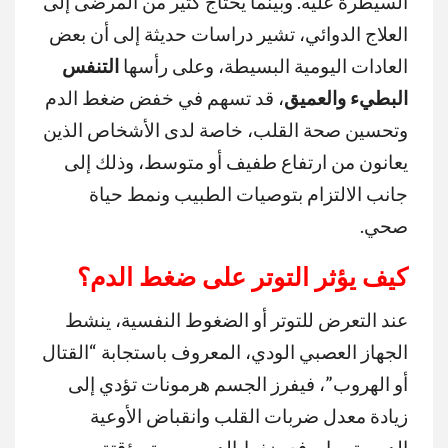
السيطرة عليه. وبينما يحتاج كثير من المرضى إلى
العلاج الدوائي، تشير دراسات حديثة إلى أن بعض
العادات اليومية البسيطة، وعلى رأسها
التنفس
البطيء والعميق
، قد تسهم في خفض ضغط الدم
وتحسين صحة القلب، خاصة لدى الأشخاص الذين
يعانون من ارتفاع طفيف أو متوسط، وذلك إلى
جانب الالتزام بتوصيات الطبيب ونمط حياة
صحي.
كيف يؤثر التوتر على ضغط الدم؟
عند التعرض للتوتر أو الضغوط النفسية، ينشط
الجهاز العصبي الودي، المعروف باستجابة “القتال
أو الهروب”، فيفرز الجسم هرمونات تؤدي إلى
زيادة معدل ضربات القلب وانقباض الأوعية
الدموية، ما يرفع ضغط الدم بصورة مؤقتة.