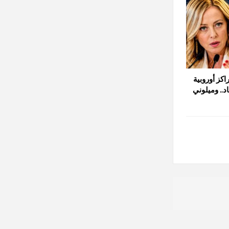
اكز أوروبية
د.. وميلوني