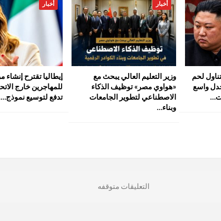
أخبار
أخبار
ناول لحم
وزير التعليم العالي يبحث مع
إيطاليا تقترح إنشاء مر
جدل واسع
«هواوي مصر» توظيف الذكاء
للمهاجرين خارج الاتحا
ت…
الاصطناعي لتطوير الجامعات
تدفع لتوسيع نموذج…
وبناء…
التعليقات متوقفه