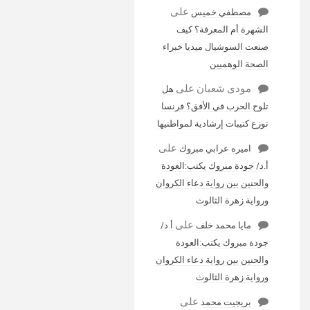
على
مصطفي خميس
الشهرة أم المعرفة؟ كيف
صنعت السوشيال ميديا خبراء
الصحة الوهميين
مودى شعبان
على
هل
تلوح الحرب في الأفق؟ فرنسا
توزع كتيبات إرشادية لمواطنيها
على
اميره عرابي مبروك
أ.د/ جودة مبروك يكتب:العودة
والحنين بين رواية دعاء الكروان
ورواية زهرة الثالوث
على
مايا محمد خلف
أ.د/
جودة مبروك يكتب:العودة
والحنين بين رواية دعاء الكروان
ورواية زهرة الثالوث
على
بريجيت محمد