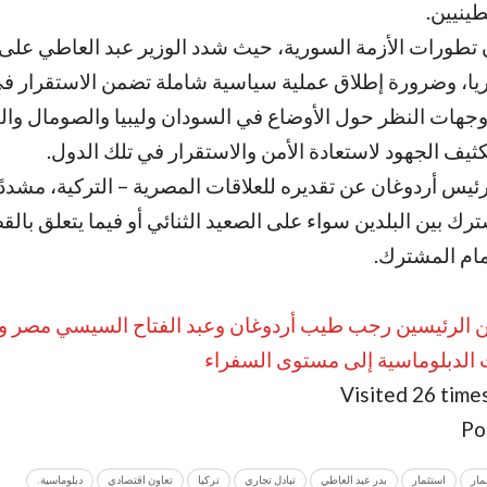
ينيين
.
تطورات الأزمة السورية، حيث شدد الوزير عبد العاطي عل
ا، وضرورة إطلاق عملية سياسية شاملة تضمن الاستقرار في
جهات النظر حول الأوضاع في السودان وليبيا والصومال وال
كثيف الجهود لاستعادة الأمن والاستقرار في تلك الدول
.
ئيس أردوغان عن تقديره للعلاقات المصرية – التركية، مشددً
رك بين البلدين سواء على الصعيد الثنائي أو فيما يتعلق بالقض
تمام المشترك
.
 بين الرئيسين رجب طيب أردوغان وعبد الفتاح السيسي مصر وت
ات الدبلوماسية إلى مستوى السفراء
Visited 26 times
Po
مار
استثمار
بدر عبد العاطي
تبادل تجاري
تركيا
تعاون اقتصادي
دبلوماسية.