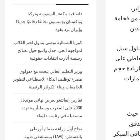
زير الخارجية والهجرة، يوم الثلاثاء 4 فبراير،
«اتفاقية مكة».. السعودية وتركيا
 من فخامة
وباكستان يؤسسون تحالفًا دفاعيًا جديدًا
لدين
وإيران ترد بقوة
كوريا الشمالية توصي بتناول لحم الكلاب
تناول سبل
لمواجهة الحر.. جدل واسع حول نصائح
لعاطي على
رسمية أثارت انتقادات حقوقية
لزيادة حجم
وزير التعليم العالي يبحث مع «هواوي
استثمارات
مصر» توظيف الذكاء الاصطناعي لتطوير
الجامعات وبناء الكوادر الرقمية
تقارير: إنفانتينو يعرض نهائي مونديال
2030 على المغرب وسط أزمة تهدد
 حيث
مستقبله في رئاسة «فيفا»
تدفق
نجاح أول زراعة صمام أورطي
افي المبكر
بالقسطرة (TAVI) بمستشفى طيبة