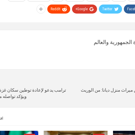
ReddIt
Google+
Twitter
Face
الجمهورية والعالم
 ميراث منزل ديانا: من الوريث
ترامب يدعو لإعادة توطين سكان غزة
ويؤكد تواصله م
اق