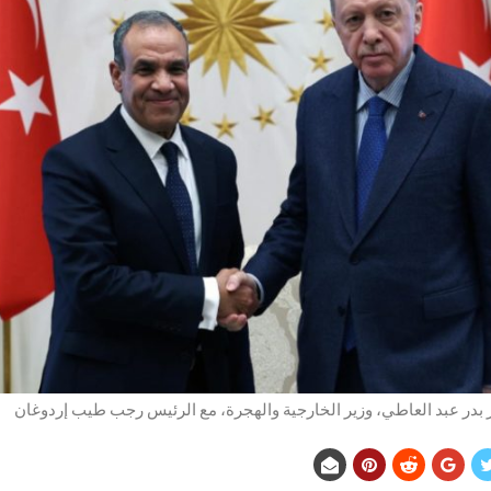
 بدر عبد العاطي، وزير الخارجية والهجرة، مع الرئيس رجب طيب إردوغان