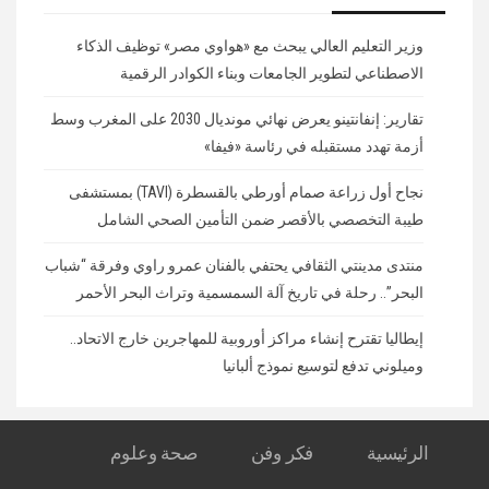
وزير التعليم العالي يبحث مع «هواوي مصر» توظيف الذكاء
الاصطناعي لتطوير الجامعات وبناء الكوادر الرقمية
تقارير: إنفانتينو يعرض نهائي مونديال 2030 على المغرب وسط
أزمة تهدد مستقبله في رئاسة «فيفا»
نجاح أول زراعة صمام أورطي بالقسطرة (TAVI) بمستشفى
طيبة التخصصي بالأقصر ضمن التأمين الصحي الشامل
منتدى مدينتي الثقافي يحتفي بالفنان عمرو راوي وفرقة “شباب
البحر”.. رحلة في تاريخ آلة السمسمية وتراث البحر الأحمر
إيطاليا تقترح إنشاء مراكز أوروبية للمهاجرين خارج الاتحاد..
وميلوني تدفع لتوسيع نموذج ألبانيا
الرئيسية
فكر وفن
صحة وعلوم