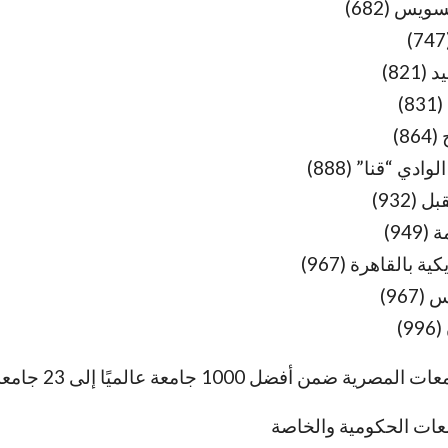
ويس (682)
821)
)
8)
دي “قنا” (888)
(932)
94)
ة بالقاهرة (967)
967)
)
ضمن أفضل 1000 جامعة عالميًا إلى 23 جامعة.
عات الحكومية والخاصة