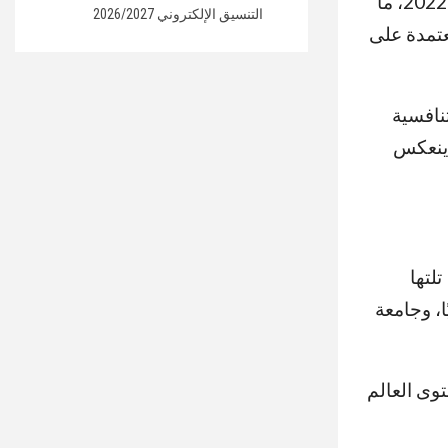
News للعام الأكاديمي 2026-2027، مقارنة بـ16 جامعة فقط في نسخة 2021-2022، ما
التنسيق الإلكتروني 2026/2027
عتمدة على
نافسية
 ينعكس
اءت في المركز 221 عالميًا، تلتها
لميًا، ثم جامعة الأزهر في المركز 279 عالميًا، وجامعة
فضل 300 جامعة على مستوى العالم