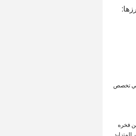
زها:
ة في تخصص
عن فخره
 المتزايد