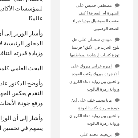
على
مصطفي خميس
للمؤسسات الأكاديم
الشهرة أم المعرفة؟ كيف
عالميًا.
صنعت السوشيال ميديا خبراء
الصحة الوهميين
وأشار الوزير إلى أ
مودى شعبان
على
هل
المحاور الرئيسية ل
تلوح الحرب في الأفق؟ فرنسا
وزيادة قدرته التناف
توزع كتيبات إرشادية لمواطنيها
على
اميره عرابي مبروك
البحث العلمي كلمة
أ.د/ جودة مبروك يكتب:العودة
والحنين بين رواية دعاء الكروان
وأوضح الدكتور عاد
ورواية زهرة الثالوث
التقدم يعكس الجهو
على
مايا محمد خلف
أ.د/
ورفع جودة الأبحاث 
جودة مبروك يكتب:العودة
والحنين بين رواية دعاء الكروان
وأشار إلى أن الوزا
ورواية زهرة الثالوث
يسهم في تحسين الأ
على
بريجيت محمد