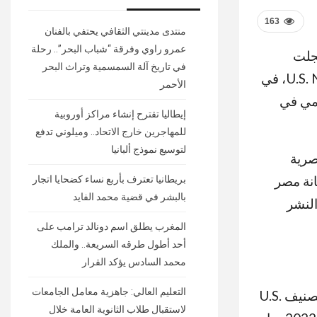
163
منتدى مدينتي الثقافي يحتفي بالفنان
عمرو راوي وفرقة “شباب البحر”.. رحلة
سجلت
في تاريخ آلة السمسمية وتراث البحر
حضورًا غير مسبوق في تصنيف U.S. News Best Global Universities 2026-2027، في
الأحمر
لمي في
إيطاليا تقترح إنشاء مراكز أوروبية
للمهاجرين خارج الاتحاد.. وميلوني تدفع
لتوسيع نموذج ألبانيا
صرية
انة مصر
بريطانيا تعترف بأربع نساء كضحايا اتجار
بالبشر في قضية محمد الفايد
النشر
المغرب يطلق اسم دونالد ترامب على
أحد أطول طرقه السريعة.. والملك
محمد السادس يؤكد القرار
التعليم العالي: جاهزية معامل الجامعات
أعلنت وزارة التعليم العالي والبحث العلمي إدراج 29 جامعة مصرية ضمن نتائج تصنيف U.S.
لاستقبال طلاب الثانوية العامة خلال