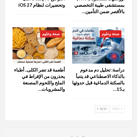
بمستشفى طيبة التخصصي
وتحضيرات لنظام iOS 27
بالأقصر ضمن التأمين…
صحة وعلوم
صحة وعلوم
دراسة: تحليل دم مدعوم
أطعمة قد تضر الكلى.. أطباء
بالذكاء الاصطناعي قد يتنبأ
يحذرون من الإفراط في
بالسكتة الدماغية قبل حدوثها
الملح واللحوم المصنعة
بـ15…
والمشروبات…
NEXT
PREV