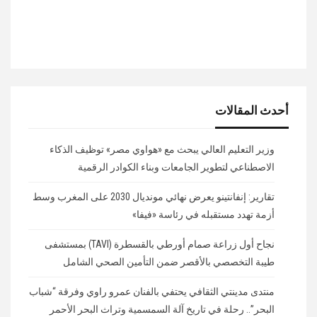
أحدث المقالات
وزير التعليم العالي يبحث مع «هواوي مصر» توظيف الذكاء
الاصطناعي لتطوير الجامعات وبناء الكوادر الرقمية
تقارير: إنفانتينو يعرض نهائي مونديال 2030 على المغرب وسط
أزمة تهدد مستقبله في رئاسة «فيفا»
نجاح أول زراعة صمام أورطي بالقسطرة (TAVI) بمستشفى
طيبة التخصصي بالأقصر ضمن التأمين الصحي الشامل
منتدى مدينتي الثقافي يحتفي بالفنان عمرو راوي وفرقة “شباب
البحر”.. رحلة في تاريخ آلة السمسمية وتراث البحر الأحمر