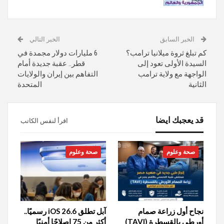
الخبر السابق
الخبر التالي
كم تبلغ ثروة ميلانيا ترامب؟
6 مليارات دولار مجمدة في
السيدة الأولى تعود إلى
قطر.. عقبة جديدة أمام
الواجهة مع ولاية ترامب
التفاهم بين إيران والولايات
الثانية
المتحدة
قد يعجبك ايضا
اقرأ لنفس الكاتب
صحة وعلوم
صحة وعلوم
نجاح أول زراعة صمام
آبل تطلق iOS 26.6 رسميًا..
أورطي بالقسطرة (TAVI)
أكثر من 75 إصلاحًا أمنيًا