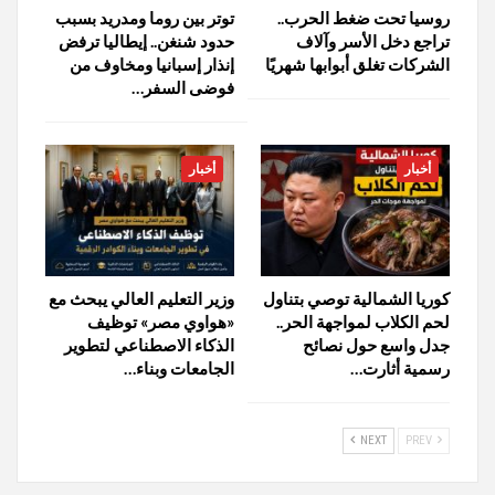
روسيا تحت ضغط الحرب..
توتر بين روما ومدريد بسبب
تراجع دخل الأسر وآلاف
حدود شنغن.. إيطاليا ترفض
الشركات تغلق أبوابها شهريًا
إنذار إسبانيا ومخاوف من
فوضى السفر…
أخبار
أخبار
كوريا الشمالية توصي بتناول
وزير التعليم العالي يبحث مع
لحم الكلاب لمواجهة الحر..
«هواوي مصر» توظيف
جدل واسع حول نصائح
الذكاء الاصطناعي لتطوير
رسمية أثارت…
الجامعات وبناء…
NEXT
PREV