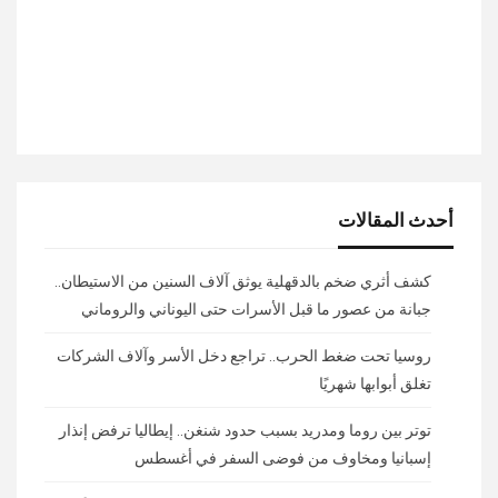
أحدث المقالات
كشف أثري ضخم بالدقهلية يوثق آلاف السنين من الاستيطان..
جبانة من عصور ما قبل الأسرات حتى اليوناني والروماني
روسيا تحت ضغط الحرب.. تراجع دخل الأسر وآلاف الشركات
تغلق أبوابها شهريًا
توتر بين روما ومدريد بسبب حدود شنغن.. إيطاليا ترفض إنذار
إسبانيا ومخاوف من فوضى السفر في أغسطس