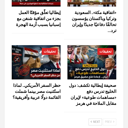
«اتفاقية مكة».. السعودية
إيطاليا تعلّق مؤقتًا العمل
وتركيا وباكستان يؤسسون
بجزء من اتفاقية شنغن مع
تحالفًا دفاعيًا جديدًا وإيران
إسبانيا بسبب أزمة الهجرة
ترد…
تحقيقات
تحقيقات
صحيفة إيطالية تكشف: دول
حظر السفر الأمريكي.. لماذا
الخليج تدرس دفع
استُثنيت مصر بينما شملت
«مساهمات طوعية» لإيران
القائمة دولًا عربية وأفريقية؟
مقابل الملاحة في هرمز
NEXT
PREV