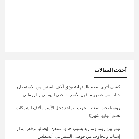
أحدث المقالات
كشف أثري ضخم بالدقهلية يوثق آلاف السنين من الاستيطان..
جبانة من عصور ما قبل الأسرات حتى اليوناني والروماني
روسيا تحت ضغط الحرب.. تراجع دخل الأسر وآلاف الشركات
تغلق أبوابها شهريًا
توتر بين روما ومدريد بسبب حدود شنغن.. إيطاليا ترفض إنذار
إسبانيا ومخاوف من فوضى السفر في أغسطس