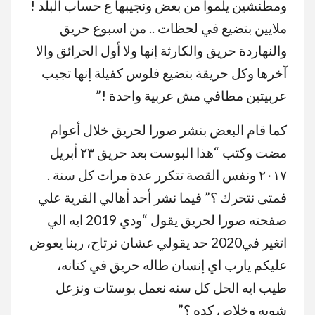
ومطنشين يلموا من بعض ونجيبها ع حساب البلد !
ملايين بتضيع في لحظات .. من اسبوع حريق
والنهاردة حريق والكارثة إنها ولا أول الحرائق والا
آخرها وكل حريقة بتضيع فلوس كفيلة إنها تجيب
عربيتين مطافي مش عربية واحدة !”
كما قام البعض بنشر صورا لحريق خلال أعوام
مضت وكتب “هذا البوست بعد حريق ٢٣ أبريل
٢٠١٧ ونفس القصة تتكرر عدة مرات كل سنة .
فمتى نتحرك ؟” فيما نشر أحد أهالي القرية علي
صفحته صورا لحريق يقول “ودي 2019 ايه الي
اتغير في2020 حد يقولي عشان نرتاح، ربنا يعوض
عليكم يارب اي إنسان طاله حريق في كتانه،
طيب ايه الحل كل سنه نعمل بوستات ونزعل
شويه وخلاص كده ؟”