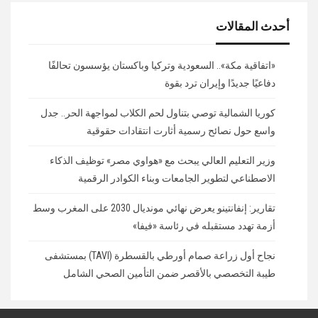
أحدث المقالات
«اتفاقية مكة».. السعودية وتركيا وباكستان يؤسسون تحالفًا
دفاعيًا جديدًا وإيران ترد بقوة
كوريا الشمالية توصي بتناول لحم الكلاب لمواجهة الحر.. جدل
واسع حول نصائح رسمية أثارت انتقادات حقوقية
وزير التعليم العالي يبحث مع «هواوي مصر» توظيف الذكاء
الاصطناعي لتطوير الجامعات وبناء الكوادر الرقمية
تقارير: إنفانتينو يعرض نهائي مونديال 2030 على المغرب وسط
أزمة تهدد مستقبله في رئاسة «فيفا»
نجاح أول زراعة صمام أورطي بالقسطرة (TAVI) بمستشفى
طيبة التخصصي بالأقصر ضمن التأمين الصحي الشامل