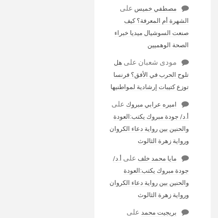
على
مصطفي خميس
الشهرة أم المعرفة؟ كيف
صنعت السوشيال ميديا خبراء
الصحة الوهميين
مودى شعبان
على
هل
تلوح الحرب في الأفق؟ فرنسا
توزع كتيبات إرشادية لمواطنيها
على
اميره عرابي مبروك
أ.د/ جودة مبروك يكتب:العودة
والحنين بين رواية دعاء الكروان
ورواية زهرة الثالوث
على
مايا محمد خلف
أ.د/
جودة مبروك يكتب:العودة
والحنين بين رواية دعاء الكروان
ورواية زهرة الثالوث
على
بريجيت محمد