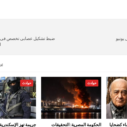
 يونيو
ضبط تشكيل عصابى تخصص فى إ
ا
اق
حوادث
حوادث
اء كضحايا
الحكومة المصرية: التحقيقات
جريمة تهز الإسكندرية..