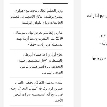
وزير التعليم العالي يبحث مع «هواوي
 مع إدارات
مصر» توظيف الذكاء الاصطناعي لتطوير
الجامعات وبناء الكوادر الرقمية
تقارير: إنفانتينو يعرض نهائي مونديال
يير
2030 على المغرب وسط أزمة تهدد
 ..
مستقبله في رئاسة «فيفا»
نجاح أول زراعة صمام أورطي
ة متنوعة ، من بينها
بالقسطرة (TAVI) بمستشفى طيبة
التخصصي بالأقصر ضمن التأمين
الصحي الشامل
منتدى مدينتي الثقافي يحتفي بالفنان
عمرو راوي وفرقة “شباب البحر”.. رحلة
في تاريخ آلة السمسمية وتراث البحر
الأحمر