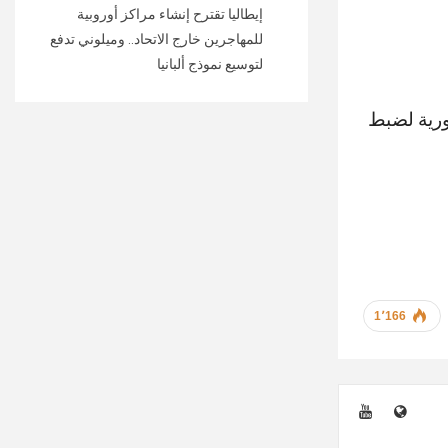
إيطاليا تقترح إنشاء مراكز أوروبية
للمهاجرين خارج الاتحاد.. وميلوني تدفع
لتوسيع نموذج ألبانيا
رورية لضبط
1٬166