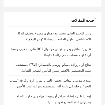
أحدث المقالات
وزير التعليم العالي يبحث مع «هواوي مصر» توظيف الذكاء
الاصطناعي لتطوير الجامعات وبناء الكوادر الرقمية
تقارير: إنفانتينو يعرض نهائي مونديال 2030 على المغرب وسط
أزمة تهدد مستقبله في رئاسة «فيفا»
نجاح أول زراعة صمام أورطي بالقسطرة (TAVI) بمستشفى
طيبة التخصصي بالأقصر ضمن التأمين الصحي الشامل
منتدى مدينتي الثقافي يحتفي بالفنان عمرو راوي وفرقة “شباب
البحر”.. رحلة في تاريخ آلة السمسمية وتراث البحر الأحمر
إيطاليا تقترح إنشاء مراكز أوروبية للمهاجرين خارج الاتحاد..
وميلوني تدفع لتوسيع نموذج ألبانيا