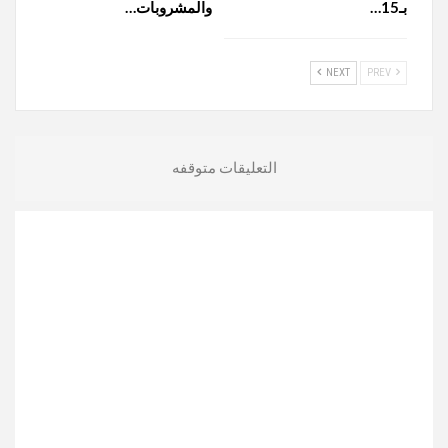
بـ15…
والمشروبات…
NEXT
PREV
التعليقات متوقفه