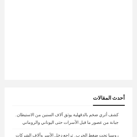
أحدث المقالات
كشف أثري ضخم بالدقهلية يوثق آلاف السنين من الاستيطان..
جبانة من عصور ما قبل الأسرات حتى اليوناني والروماني
روسيا تحت ضغط الحرب.. تراجع دخل الأسر وآلاف الشركات