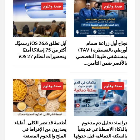
صحة وعلوم
صحة وعلوم
نجاح أول زراعة صمام
آبل تطلق iOS 26.6 رسميًا..
أورطي بالقسطرة (TAVI)
أكثر من 75 إصلاحًا أمنيًا
بمستشفى طيبة التخصصي
وتحضيرات لنظام iOS 27
بالأقصر ضمن التأمين…
صحة وعلوم
صحة وعلوم
دراسة: تحليل دم مدعوم
أطعمة قد تضر الكلى.. أطباء
بالذكاء الاصطناعي قد يتنبأ
يحذرون من الإفراط في
بالسكتة الدماغية قبل حدوثها
الملح واللحوم المصنعة