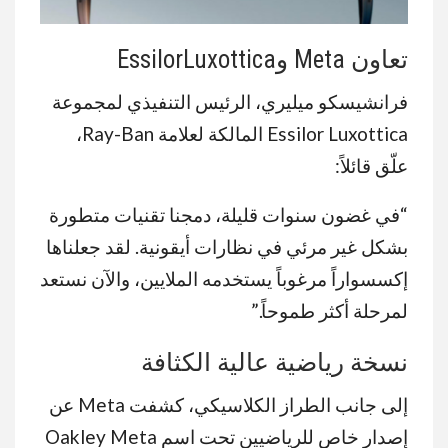
تعاون Meta وEssilorLuxottica
فرانشيسكو ميليري، الرئيس التنفيذي لمجموعة
Essilor Luxottica المالكة لعلامة Ray-Ban،
علّق قائلاً:
“في غضون سنوات قليلة، دمجنا تقنيات متطورة
بشكل غير مرئي في نظارات أيقونية. لقد جعلناها
إكسسواراً مرغوباً يستخدمه الملايين، والآن نستعد
لمرحلة أكثر طموحاً.”
نسخة رياضية عالية الكثافة
إلى جانب الطراز الكلاسيكي، كشفت Meta عن
إصدار خاص للرياضيين تحت اسم Oakley Meta