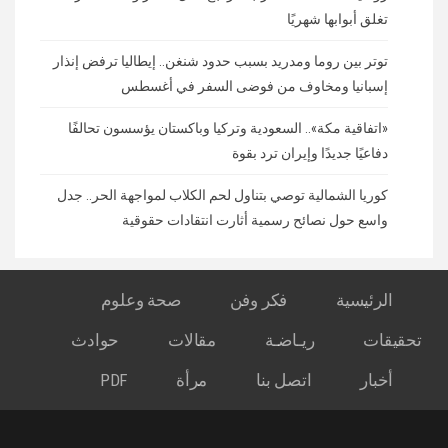
تغلق أبوابها شهريًا
توتر بين روما ومدريد بسبب حدود شنغن.. إيطاليا ترفض إنذار
إسبانيا ومخاوف من فوضى السفر في أغسطس
«اتفاقية مكة».. السعودية وتركيا وباكستان يؤسسون تحالفًا
دفاعيًا جديدًا وإيران ترد بقوة
كوريا الشمالية توصي بتناول لحم الكلاب لمواجهة الحر.. جدل
واسع حول نصائح رسمية أثارت انتقادات حقوقية
الرئيسية
فكر وفن
صحة وعلوم
تحقيقات
ريـاضـة
مقالات
حوادث
أخبار
اتصل بنا
مرأة
PDF