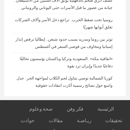
كشف أثري ضخم بالدقهلية يوثق آلاف السنين من الاستيطان..
جبانة من عصور ما قبل الأسرات حتى اليوناني والروماني
روسيا تحت ضغط الحرب.. تراجع دخل الأسر وآلاف الشركات
تغلق أبوابها شهريًا
توتر بين روما ومدريد بسبب حدود شنغن.. إيطاليا ترفض إنذار
إسبانيا ومخاوف من فوضى السفر في أغسطس
«اتفاقية مكة».. السعودية وتركيا وباكستان يؤسسون تحالفًا
دفاعيًا جديدًا وإيران ترد بقوة
كوريا الشمالية توصي بتناول لحم الكلاب لمواجهة الحر.. جدل
واسع حول نصائح رسمية أثارت انتقادات حقوقية
الرئيسية
فكر وفن
صحة وعلوم
تحقيقات
ريـاضـة
مقالات
حوادث