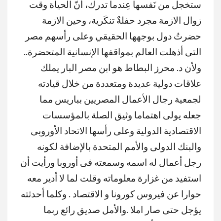
ستخجل من نَفسها عِندما تدرك، أنّ الحياة وقت
زوال الازمة مجرد حفلةٌ تنكَرية، وحين الازمة
حضرتُ دول بوجهها الحقيقي وعلى رأسهم مصر
التى أذهلت العالم بمواقفها الإنسانية المتحضرة..
ولأن د. محرز البطاط هو ابن مصر البار يملك
علاقات دولية عديدة ومتعددة من خلال قيادته
لجمعية رجال الأعمال المصريين بباريس مما
جعله يولى اهتماما وثيق الصلة بالمؤسسات
الاقتصادية الدولية وعلى رأسها الاتحاد الأوروبى
والبنك الدولى والأمم المتحدة بالإضافة لكونه
رجل أعمال له اسمه وسمعته فى أوروبا ورأيت أن
استفيد من غزارة معلوماته وقلت لما لا أدير معه
حوارا عن فيروس كورونا و الاقتصاد . وكلما أحدثته
يؤجل حتى صار املا .والأمل صديق رائع ربما