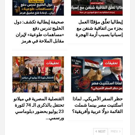
إيطاليا تعلّق مؤقتًا العمل
صحيفة إيطالية تكشف: دول
بجزء من اتفاقية شنغن مع
الخليج تدرس دفع
إسبانيا بسبب أزمة الهجرة
«مساهمات طوعية» لإيران
مقابل الملاحة في هرمز
تحقيقات
تحقيقات
حظر السفر الأمريكي.. لماذا
القنصلية المصرية في ميلانو
استُثنيت مصر بينما شملت
تحتفل بالذكرى الـ 74 لثورة
القائمة دولًا عربية وأفريقية؟
23 يوليو بحضور دبلوماسي
ورسمي…
NEXT
PREV