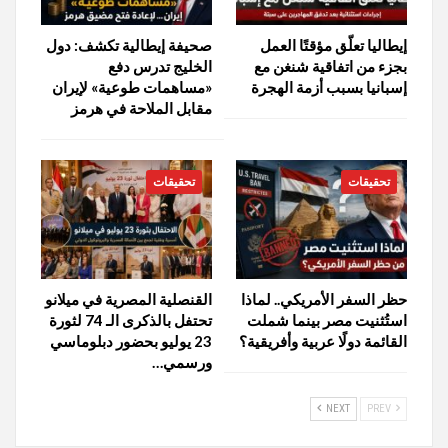
إيطاليا تعلّق مؤقتًا العمل
صحيفة إيطالية تكشف: دول
بجزء من اتفاقية شنغن مع
الخليج تدرس دفع
إسبانيا بسبب أزمة الهجرة
«مساهمات طوعية» لإيران
مقابل الملاحة في هرمز
تحقيقات
تحقيقات
حظر السفر الأمريكي.. لماذا
القنصلية المصرية في ميلانو
استُثنيت مصر بينما شملت
تحتفل بالذكرى الـ 74 لثورة
القائمة دولًا عربية وأفريقية؟
23 يوليو بحضور دبلوماسي
ورسمي…
NEXT
PREV