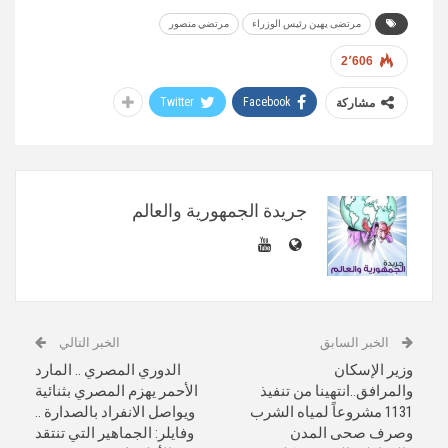
مرتضى يهين رئيس الوزراء
مرتضي منصور
2٬606
Twitter
Facebook
مشاركة
جريدة الجمهورية والعالم
الخبر السابق
الخبر التالي
وزير الإسكان
الدوري المصري .. المارد
والمرافق..انتهينا من تنفيذ
الأحمر يهزم المصري بثنائية
1131 مشروعاً لمياه الشرب
ويواصل الانفراد بالصدارة ..
وصرف صحى المدن
وفايلر: الجماهير التي تنتقد