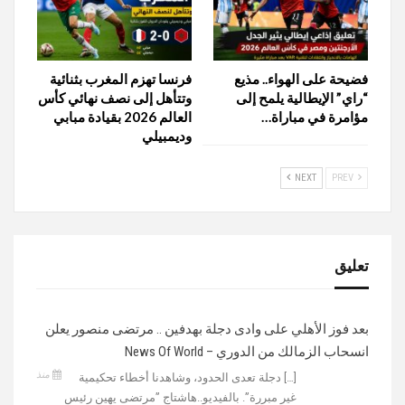
فضيحة على الهواء.. مذيع
فرنسا تهزم المغرب بثنائية
“راي” الإيطالية يلمح إلى
وتتأهل إلى نصف نهائي كأس
مؤامرة في مباراة…
العالم 2026 بقيادة مبابي
وديمبيلي
NEXT
PREV
تعليق
بعد فوز الأهلي على وادى دجلة بهدفين .. مرتضى منصور يعلن
انسحاب الزمالك من الدوري – News Of World
منذ
[…] دجلة تعدى الحدود، وشاهدنا أخطاء تحكيمية
غير مبررة”. بالفيديو..هاشتاج ”مرتضى يهين رئيس