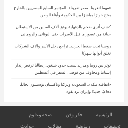
«مهما اتغربنا.. مصر تقربنا».. المؤتمر السابع للمصريين بالخارج
يفتح حوارًا مباشرًا بين الحكومة وأبناء الوطن
كشف أثري ضخم بالدقهلية يوثق آلاف السنين من الاستيطان..
جبانة من عصور ما قبل الأسرات حتى اليوناني والروماني
روسيا تحت ضغط الحرب.. تراجع دخل الأسر وآلاف الشركات
تغلق أبوابها شهريًا
توتر بين روما ومدريد بسبب حدود شنغن.. إيطاليا ترفض إنذار
إسبانيا ومخاوف من فوضى السفر في أغسطس
«اتفاقية مكة».. السعودية وتركيا وباكستان يؤسسون تحالفًا
دفاعيًا جديدًا وإيران ترد بقوة
الرئيسية
فكر وفن
صحة وعلوم
تحقيقات
ريـاضـة
مقالات
حوادث