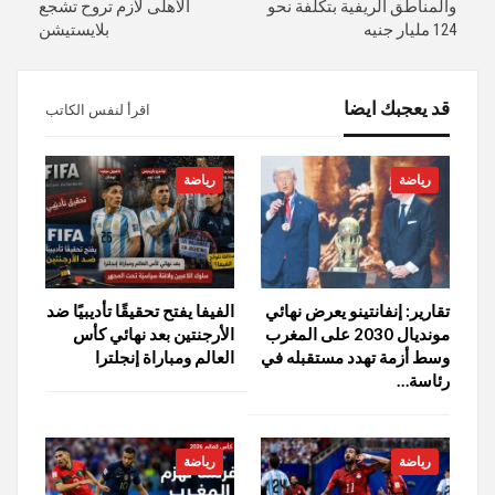
والمناطق الريفية بتكلفة نحو
الأهلى لازم تروح تشجع
124 مليار جنيه
بلايستيشن
قد يعجبك ايضا
اقرأ لنفس الكاتب
رياضة
رياضة
تقارير: إنفانتينو يعرض نهائي
الفيفا يفتح تحقيقًا تأديبيًا ضد
مونديال 2030 على المغرب
الأرجنتين بعد نهائي كأس
وسط أزمة تهدد مستقبله في
العالم ومباراة إنجلترا
رئاسة…
رياضة
رياضة