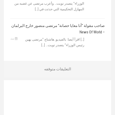
الوزراء” يتصدر تويت… وأعرب مرتضى عن غضبه من
المهازل التحكيمية التي حدثت في […]
صاحب مقولة “أنا معايا حصانة” مرتضى منصور خارج البرلمان
– News Of World
منذ
[…] اقرأ أيضا: بالفيديو..هاشتاج ”مرتضى يهين
رئيس الوزراء” يتصدر تويت… […]
التعليقات متوقفه