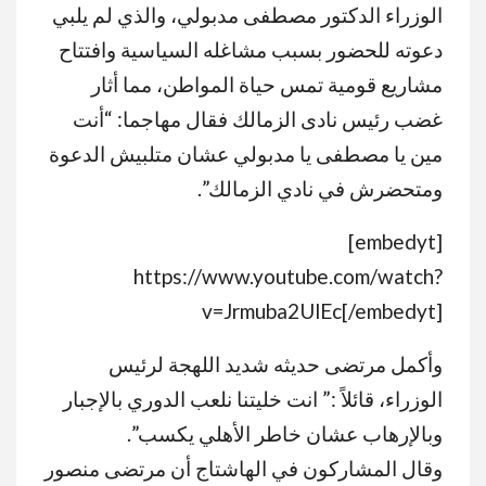
الوزراء الدكتور مصطفى مدبولي، والذي لم يلبي
دعوته للحضور بسبب مشاغله السياسية وافتتاح
مشاريع قومية تمس حياة المواطن، مما أثار
غضب رئيس نادى الزمالك فقال مهاجما: “أنت
مين يا مصطفى يا مدبولي عشان متلبيش الدعوة
ومتحضرش في نادي الزمالك”.
[embedyt]
https://www.youtube.com/watch?
v=Jrmuba2UlEc[/embedyt]
وأكمل مرتضى حديثه شديد اللهجة لرئيس
الوزراء، قائلاً :” انت خليتنا نلعب الدوري بالإجبار
وبالإرهاب عشان خاطر الأهلي يكسب”.
وقال المشاركون في الهاشتاج أن مرتضى منصور