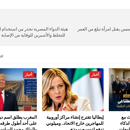
 بسبب 50 يورو.. مسن يقتل امرأة تبلغ من العمر
هيئة الدواء المصرية تحذر من استخدام ا
للتجلط والأسبرين للوقاية من الإصابة
اق
أخبار
أخبار
ث مع
إيطاليا تقترح إنشاء مراكز أوروبية
المغرب يطلق اسم دون
ذكاء
للمهاجرين خارج الاتحاد.. وميلوني
على أحد أطول طرقه ا
امعات
تدفع لتوسيع نموذج…
والملك محمد السادس