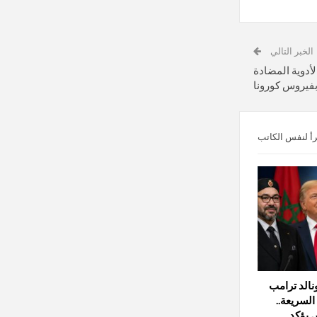
الخبر التالي
لأدوية المضادة
 بفيروس كورونا
رأ لنفس الكاتب
الد ترامب
لسريعة..
 يؤكد…