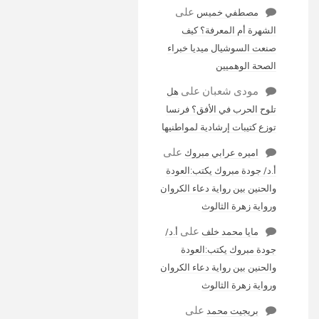
على
مصطفي خميس
الشهرة أم المعرفة؟ كيف
صنعت السوشيال ميديا خبراء
الصحة الوهميين
مودى شعبان
على
هل
تلوح الحرب في الأفق؟ فرنسا
توزع كتيبات إرشادية لمواطنيها
على
اميره عرابي مبروك
أ.د/ جودة مبروك يكتب:العودة
والحنين بين رواية دعاء الكروان
ورواية زهرة الثالوث
على
مايا محمد خلف
أ.د/
جودة مبروك يكتب:العودة
والحنين بين رواية دعاء الكروان
ورواية زهرة الثالوث
على
بريجيت محمد