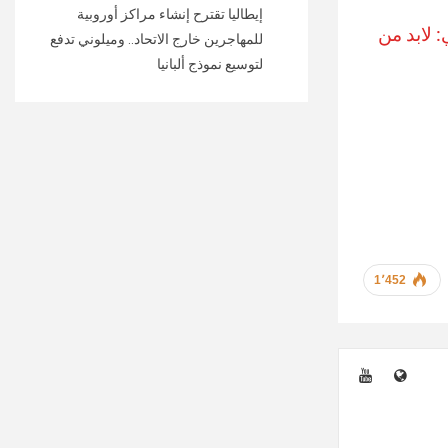
إيطاليا تقترح إنشاء مراكز أوروبية
 لابد من
للمهاجرين خارج الاتحاد.. وميلوني تدفع
لتوسيع نموذج ألبانيا
1٬452