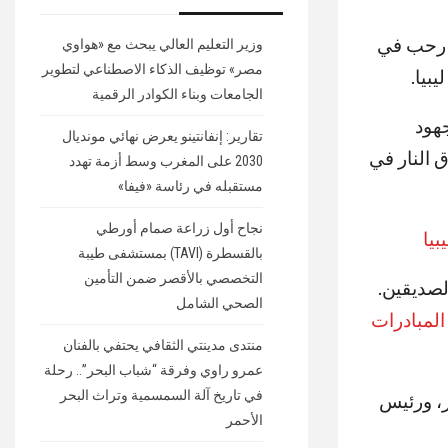
ب رحب في
وزير التعليم العالي يبحث مع «هواوي
مصر» توظيف الذكاء الاصطناعي لتطوير
بيا.
الجامعات وبناء الكوادر الرقمية
هود
تقارير: إنفانتينو يعرض نهائي مونديال
 النار في
2030 على المغرب وسط أزمة تهدد
مستقبله في رئاسة «فيفا»
نجاح أول زراعة صمام أورطي
بيا
بالقسطرة (TAVI) بمستشفى طيبة
التخصصي بالأقصر ضمن التأمين
لصديقين.
الصحي الشامل
المبادرات
منتدى مدينتي الثقافي يحتفي بالفنان
عمرو راوي وفرقة “شباب البحر”.. رحلة
في تاريخ آلة السمسمية وتراث البحر
، ورئيس
الأحمر