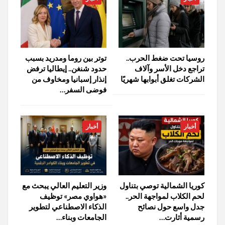
روسيا تحت ضغط الحرب..
توتر بين روما ومدريد بسبب
تراجع دخل الأسر وآلاف
حدود شنغن.. إيطاليا ترفض
الشركات تغلق أبوابها شهريًا
إنذار إسبانيا ومخاوف من
فوضى السفر…
أخبار
أخبار
كوريا الشمالية توصي بتناول
وزير التعليم العالي يبحث مع
لحم الكلاب لمواجهة الحر..
«هواوي مصر» توظيف
جدل واسع حول نصائح
الذكاء الاصطناعي لتطوير
رسمية أثارت…
الجامعات وبناء…