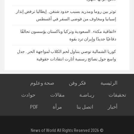
توتر بين روما ومدريد بسبب حدود شنغن.. إيطاليا ترفض إنذار
إسبانيا ومخاوف من فوضى السفر في أغسطس
«اتفاقية مكة».. السعودية وتركيا وباكستان يؤسسون تحالفًا
دفاعيًا جديدًا وإيران ترد بقوة
كوريا الشمالية توصي بتناول لحم الكلاب لمواجهة الحر.. جدل
واسع حول نصائح رسمية أثارت انتقادات حقوقية
الرئيسية
فكر وفن
صحة وعلوم
تحقيقات
ريـاضـة
مقالات
حوادث
أخبار
اتصل بنا
مرأة
PDF
© 2026 News of World All Rights Reserved