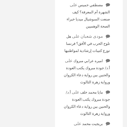
على
مصطفي خميس
الشهرة أم المعرفة؟ كيف
صنعت السوشيال ميديا خبراء
الصحة الوهميين
مودى شعبان
على
هل
تلوح الحرب في الأفق؟ فرنسا
توزع كتيبات إرشادية لمواطنيها
على
اميره عرابي مبروك
أ.د/ جودة مبروك يكتب:العودة
والحنين بين رواية دعاء الكروان
ورواية زهرة الثالوث
على
مايا محمد خلف
أ.د/
جودة مبروك يكتب:العودة
والحنين بين رواية دعاء الكروان
ورواية زهرة الثالوث
على
بريجيت محمد