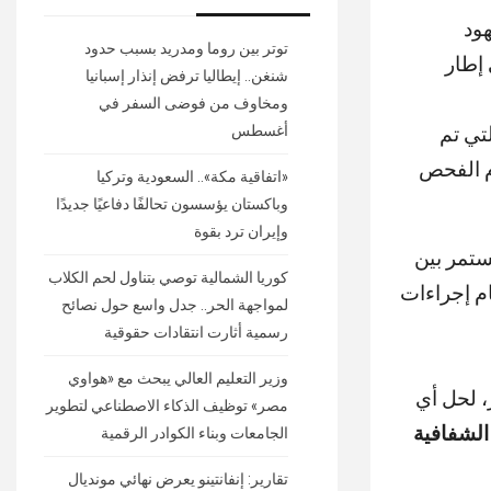
هود
توتر بين روما ومدريد بسبب حدود
إطار
شنغن.. إيطاليا ترفض إنذار إسبانيا
ومخاوف من فوضى السفر في
تي تم
أغسطس
طلبًا تم سداد رسوم الفحص
«اتفاقية مكة».. السعودية وتركيا
وباكستان يؤسسون تحالفًا دفاعيًا جديدًا
وإيران ترد بقوة
ستمر بين
كوريا الشمالية توصي بتناول لحم الكلاب
م إجراءات
لمواجهة الحر.. جدل واسع حول نصائح
رسمية أثارت انتقادات حقوقية
وزير التعليم العالي يبحث مع «هواوي
، لحل أي
مصر» توظيف الذكاء الاصطناعي لتطوير
الشفافية
الجامعات وبناء الكوادر الرقمية
تقارير: إنفانتينو يعرض نهائي مونديال