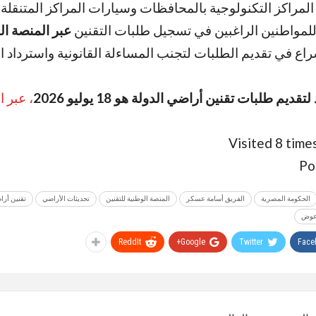
لمراكز التكنولوجية بالمحافظات وسيارات المراكز المتنقلة 
لمواطنين الراغبين في تسجيل طلبات التقنين
عبر
المنصة ال
اع في تقديم الطلبات لتجنب المساءلة القانونية واسترداد ا
قديم طلبات تقنين أراضي الدولة هو 18 يوليو 2026
، عبر ا
Visited 8 times
Po
الحكومة المصرية
الفريق أسامة عسكر
المنصة الوطنية للتقنين
تحديثات الأراضي
تقنين أرا
عوض
ReddIt
Google+
Twitter
Face