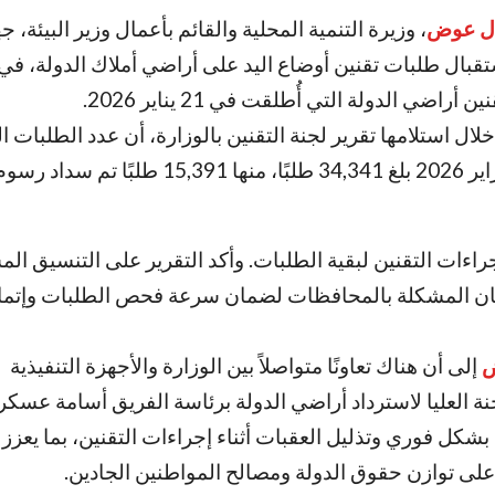
ل عوض
، وزيرة التنمية المحلية والقائم بأعمال وزير البيئة، ج
بال طلبات تقنين أوضاع اليد على أراضي أملاك الدولة، في 
أراضي الدولة التي أُطلقت في 21 يناير 2026
.
ال استلامها تقرير لجنة التقنين بالوزارة، أن
عدد الطلبات ال
تسجيلها حتى 2 فبراير 2026 بلغ 34,341 طلبًا، منها 15,391 
ءات التقنين لبقية الطلبات. وأكد التقرير على التنسيق الم
لجان المشكلة بالمحافظات لضمان سرعة فحص الطلبات وإتما
ض
إلى أن هناك تعاونًا متواصلاً بين الوزارة والأجهزة التنفيذية
ة العليا لاسترداد أراضي الدولة برئاسة الفريق أسامة عسكر
كل فوري وتذليل العقبات أثناء إجراءات التقنين، بما يعزز
لى توازن حقوق الدولة ومصالح المواطنين الجادين
.