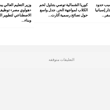
سبب حدود
كوريا الشمالية توصي بتناول لحم
وزير التعليم العالي ي
ار إسبانيا
الكلاب لمواجهة الحر.. جدل واسع
«هواوي مصر» توظيف 
سفر…
حول نصائح رسمية أثارت…
الاصطناعي لتطوير ال
وبناء…
التعليقات متوقفه