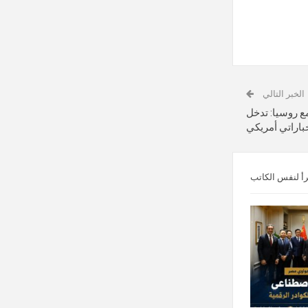
الخبر التالي
ع روسيا: تدخل
باراتي أمريكي
رأ لنفس الكاتب