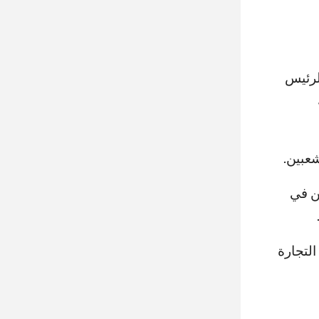
لرئيس
شعبين.
ن في
التجارة