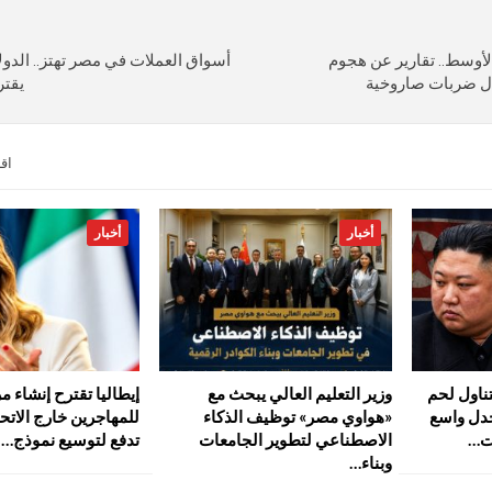
أوسط.. تقارير عن هجوم
أسواق العملات في مصر تهتز.. الدولا
ادل ضربات صاروخية
يقترب م
اق
أخبار
أخبار
ناول لحم
وزير التعليم العالي يبحث مع
إيطاليا تقترح إنشاء مر
جدل واسع
«هواوي مصر» توظيف الذكاء
للمهاجرين خارج الاتحا
ت…
الاصطناعي لتطوير الجامعات
تدفع لتوسيع نموذج…
وبناء…