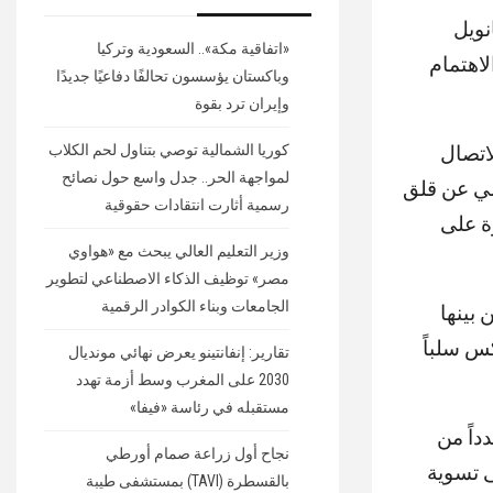
نويل
«اتفاقية مكة».. السعودية وتركيا
لاهتمام
وباكستان يؤسسون تحالفًا دفاعيًا جديدًا
وإيران ترد بقوة
اتصال
كوريا الشمالية توصي بتناول لحم الكلاب
لمواجهة الحر.. جدل واسع حول نصائح
سي عن قلق
رسمية أثارت انتقادات حقوقية
ة على
وزير التعليم العالي يبحث مع «هواوي
مصر» توظيف الذكاء الاصطناعي لتطوير
الجامعات وبناء الكوادر الرقمية
بينها
كس سلباً
تقارير: إنفانتينو يعرض نهائي مونديال
2030 على المغرب وسط أزمة تهدد
مستقبله في رئاسة «فيفا»
داً من
نجاح أول زراعة صمام أورطي
 تسوية
بالقسطرة (TAVI) بمستشفى طيبة