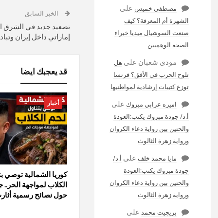
على
مصطفي خميس
الخبر السابق
الشهرة أم المعرفة؟ كيف
تصعيد جديد في الشرق ال
صنعت السوشيال ميديا خبراء
إماراتي داخل إيران وتب
الصحة الوهميين
مودى شعبان
على
هل
قد يعجبك ايضا
تلوح الحرب في الأفق؟ فرنسا
توزع كتيبات إرشادية لمواطنيها
أخبار
على
اميره عرابي مبروك
أ.د/ جودة مبروك يكتب:العودة
والحنين بين رواية دعاء الكروان
ورواية زهرة الثالوث
على
مايا محمد خلف
أ.د/
جودة مبروك يكتب:العودة
كوريا الشمالية توصي بت
والحنين بين رواية دعاء الكروان
الكلاب لمواجهة الحر.. 
حول نصائح رسمية أثار
ورواية زهرة الثالوث
على
بريجيت محمد