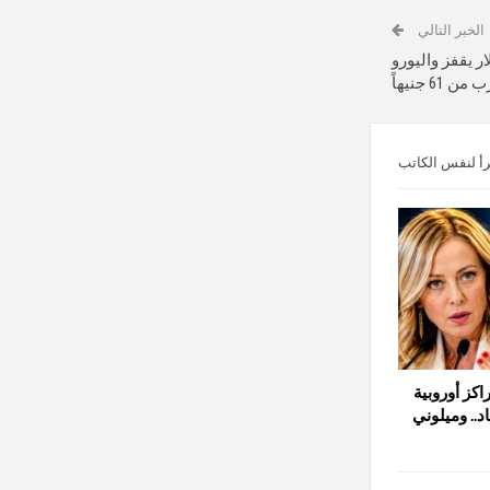
الخبر التالي
ر يقفز واليورو
ن 61 جنيهاً
رأ لنفس الكاتب
اكز أوروبية
د.. وميلوني