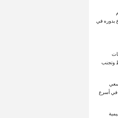
ع بدوره في
ات
ط وتجنب
سعي
 في أسرع
يمية