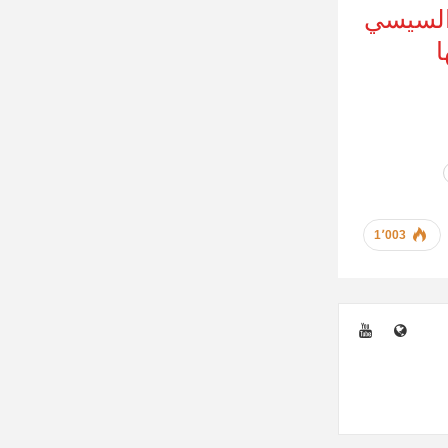
 السيسي
ا
1٬003