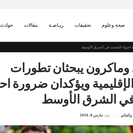
صحة وعلوم
تحقيقات
ريـاضـة
مقالات
حوادث
 احتواء التصعيد في الشرق الأوسط
ماكرون يبحثان تطورات
لإقليمية ويؤكدان ضرورة احت
في الشرق الأوسط
يوم
مارس 8, 2026
والعالم