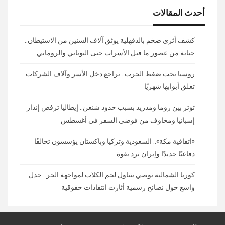
أحدث المقالات
كشف أثري ضخم بالدقهلية يوثق آلاف السنين من الاستيطان..
جبانة من عصور ما قبل الأسرات حتى اليوناني والروماني
روسيا تحت ضغط الحرب.. تراجع دخل الأسر وآلاف الشركات
تغلق أبوابها شهريًا
توتر بين روما ومدريد بسبب حدود شنغن.. إيطاليا ترفض إنذار
إسبانيا ومخاوف من فوضى السفر في أغسطس
«اتفاقية مكة».. السعودية وتركيا وباكستان يؤسسون تحالفًا
دفاعيًا جديدًا وإيران ترد بقوة
كوريا الشمالية توصي بتناول لحم الكلاب لمواجهة الحر.. جدل
واسع حول نصائح رسمية أثارت انتقادات حقوقية