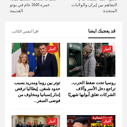
التفاهم بين إيران والولايات
عمره 2600 عام في بوتو
المتحدة
القديمة
قد يعجبك ايضا
اقرأ لنفس الكاتب
أخبار
أخبار
روسيا تحت ضغط الحرب..
توتر بين روما ومدريد بسبب
تراجع دخل الأسر وآلاف
حدود شنغن.. إيطاليا ترفض
الشركات تغلق أبوابها شهريًا
إنذار إسبانيا ومخاوف من
فوضى السفر…
أخبار
أخبار