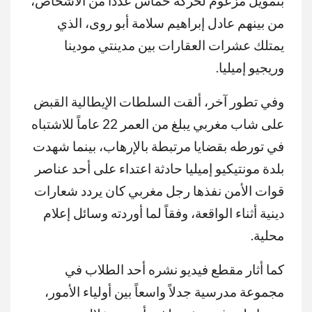
بتمويل مزعوم لحركة حماس عدداً من الأشخاص،
من بينهم عادل إبراهيم سلامة أبو روى، الذي
يمتلك عشرات العقارات بين مدينتي مودينا
وريجيو إميليا.
وفي تطور آخر، ألقت السلطات الإيطالية القبض
على شاب مغربي يبلغ من العمر 22 عاماً للاشتباه
في تورطه بقضايا مرتبطة بالإرهاب، بينما شهدت
بلدة مونتيكيو إميليا حادثة اعتداء على أحد عناصر
قوات الأمن نفذها رجل مغربي كان يردد شعارات
دينية أثناء الواقعة، وفقاً لما أوردته وسائل إعلام
محلية.
كما أثار مقطع فيديو نشره أحد الطلاب في
مجموعة مدرسية جدلاً واسعاً بين أولياء الأمور،