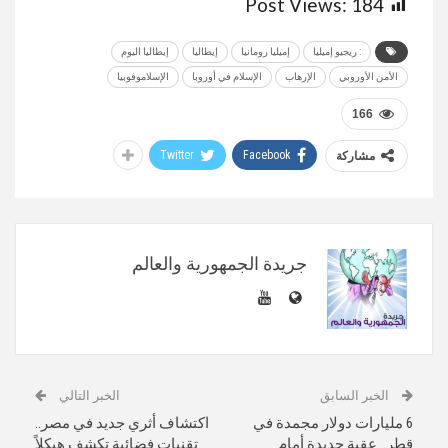
Post Views:
184
: ريجيو إميليا
إميليا رومانيا
إيطاليا
إيطاليا اليوم
الأمن الأوروبي
الإرهاب
الإسلام في أوروبا
الإسلاموفوبيا
166
Twitter
Facebook
مشاركة
جريدة الجمهورية والعالم
الخبر السابق
الخبر التالي
6 مليارات دولار مجمدة في
اكتشاف أثري جديد في مصر..
قطر.. عقبة جديدة أمام
تقنيات فضائية تكشف هيكلاً