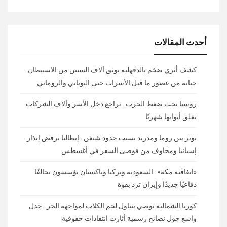
أحدث المقالات
كشف أثري ضخم بالدقهلية يوثق آلاف السنين من الاستيطان..
جبانة من عصور ما قبل الأسرات حتى اليوناني والروماني
روسيا تحت ضغط الحرب.. تراجع دخل الأسر وآلاف الشركات
تغلق أبوابها شهريًا
توتر بين روما ومدريد بسبب حدود شنغن.. إيطاليا ترفض إنذار
إسبانيا ومخاوف من فوضى السفر في أغسطس
«اتفاقية مكة».. السعودية وتركيا وباكستان يؤسسون تحالفًا
دفاعيًا جديدًا وإيران ترد بقوة
كوريا الشمالية توصي بتناول لحم الكلاب لمواجهة الحر.. جدل
واسع حول نصائح رسمية أثارت انتقادات حقوقية