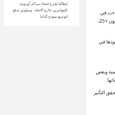
إيطاليا تقترح إنشاء مراكز أوروبية
للمهاجرين خارج الاتحاد.. وميلوني تدفع
جاءت في
لتوسيع نموذج ألبانيا
مرتبة متأخرة، حيث سجلت نانسي ريغان معدلات تأييد بلغت +50، وهيلاري كلينتون +25،
ودها في
امية وبعض
تها.
قق التأثير