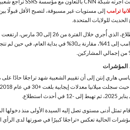
أظهر استطلاع حديث أجرته شبكة CNN بالتعاون 
انيا ترامب
إلى مستويات غير مسبوقة، لتصبح الأقل قبولًا بي
 الحديث للولايات المتحدة.
ووفقًا لنتائج الاستطلاع، الذي أُجري خلال الفترة من 6
الرضا عن ميلانيا ترامب إلى 41%، مقارنة بـ30% في بداية العام، في ح
 المؤشرات
سي هاري إنتن إلى أن تقييم الشعبية شهد تراجعًا حادًا على م
ام تمثل أدنى مستوى تصل إليه السيدة الأولى منذ دخولها ا
لمؤشرات الحالية تعكس «تراجعًا كبيرًا في صورتها لدى الرأي ال