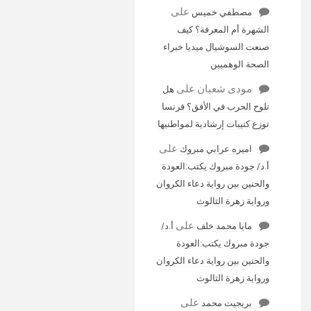
على
مصطفي خميس
الشهرة أم المعرفة؟ كيف
صنعت السوشيال ميديا خبراء
الصحة الوهميين
مودى شعبان
على
هل
تلوح الحرب في الأفق؟ فرنسا
توزع كتيبات إرشادية لمواطنيها
على
اميره عرابي مبروك
أ.د/ جودة مبروك يكتب:العودة
والحنين بين رواية دعاء الكروان
ورواية زهرة الثالوث
على
مايا محمد خلف
أ.د/
جودة مبروك يكتب:العودة
والحنين بين رواية دعاء الكروان
ورواية زهرة الثالوث
على
بريجيت محمد