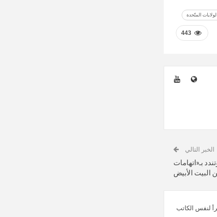
لولايات المتّحدة
443
الخبر التالي
ندد بـ«اتهامات
ن البيت الأبيض
رأ لنفس الكاتب