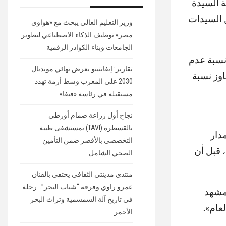
مع مؤسسة SSRS تراجع شعبية السيدة
ن السيدات
وزير التعليم العالي يبحث مع «هواوي
مصر» توظيف الذكاء الاصطناعي لتطوير
الجامعات وبناء الكوادر الرقمية
2 إلى 30 مارس، ارتفعت نسبة عدم
تقارير: إنفانتينو يعرض نهائي مونديال
ين لم تتجاوز نسبة
2030 على المغرب وسط أزمة تهدد
مستقبله في رئاسة «فيفا»
نجاح أول زراعة صمام أورطي
بالقسطرة (TAVI) بمستشفى طيبة
دار
التخصصي بالأقصر ضمن التأمين
السنوات الماضية، حيث سجلت ميلانيا معدلات إيجابية بلغت +30 في عام 2018، قبل أن
الصحي الشامل
منتدى مدينتي الثقافي يحتفي بالفنان
عمرو راوي وفرقة “شباب البحر”.. رحلة
لمشهد
في تاريخ آلة السمسمية وتراث البحر
عام».
الأحمر