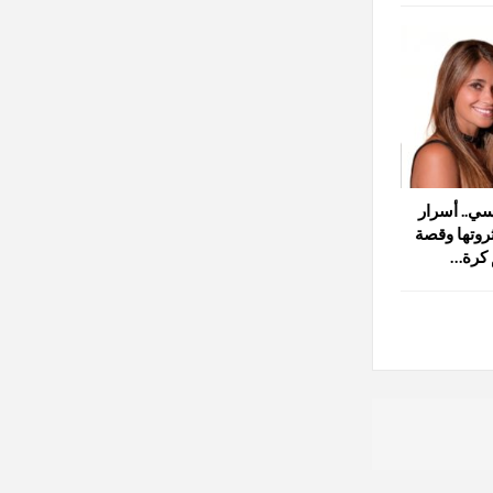
ي.. أسرار
ثروتها وقصة
 كرة…