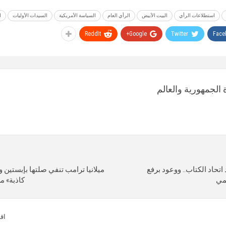
استطلاعات الرأي
البيت الأبيض
الرأي العام
السياسة الأمريكية
السيدات الأوليات
ا
ReddIt
Google+
Twitter
Face
الجمهورية والعالم
حاد الكتاب.. ووعود برفع
ميلانيا ترامب تنفي صلتها بإبستين وت
مي
كاذبة» م
اق