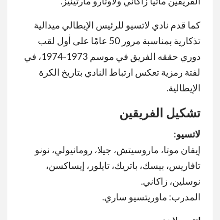
الفريقين ماتيا زاكاني ولاوتارو مارتينيز.
كما قدم نادي لاتسيو للرئيس الإيطالي ميدالية
تذكارية بمناسبة مرور 50 عامًا على أول لقب
دوري حققه الفريق في موسم 1973-1974، في
لفتة رمزية تعكس ارتباط النادي بتاريخ الكرة
الإيطالية.
تشكيل الفريقين
لاتسيو
:
إيفان موتا، ماروسيتش، جيلا، رومانيولي، نونو
تافاريس، بيسك، باتريك، تايلور، إيساكسن،
نوسلين، زاكاني.
المدرب: ماوريتسيو ساري.