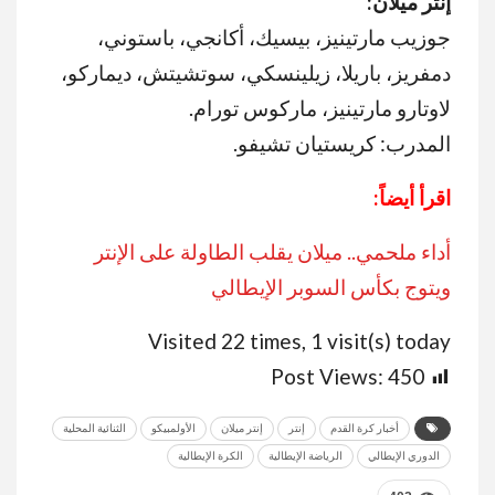
إنتر ميلان
:
جوزيب مارتينيز، بيسيك، أكانجي، باستوني،
دمفريز، باريلا، زيلينسكي، سوتشيتش، ديماركو،
لاوتارو مارتينيز، ماركوس تورام.
المدرب: كريستيان تشيفو.
اقرأ أيضاً:
أداء ملحمي.. ميلان يقلب الطاولة على الإنتر
ويتوج بكأس السوبر الإيطالي
Visited 22 times, 1 visit(s) today
Post Views:
450
أخبار كرة القدم
إنتر
إنتر ميلان
الأولمبيكو
الثنائية المحلية
الدوري الإيطالي
الرياضة الإيطالية
الكرة الإيطالية