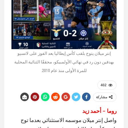
إنتر ميلان يتوج بلقب كأس إيطاليا بعد الفوز على لاتسيو
بهدفين دون رد في نهائي الأولمبيكو، محققًا الثنائية المحلية
للمرة الأولى منذ عام 2010.
402
مشاركة
روما – أحمد زيد
واصل إنتر ميلان موسمه الاستثنائي بعدما توج