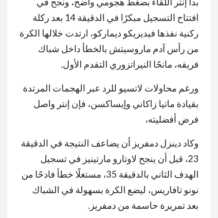
بدأ إنتر اللقاء بضغط هجومي واضح، ونجح في
افتتاح التسجيل مبكرًا في الدقيقة 14 بعد ركلة
ركنية نفذها فيديريكو ديماركو، ارتدت خلالها الكرة
من رأس آدم ماروسيتش بالخطأ داخل شباك
فريقه، مانحًا النيراتزوري التقدم الأول.
ورغم محاولات لاتسيو للرد عبر الهجمات المرتدة
بقيادة ماتيا زاكاني وإيساكسن، فإن إنتر واصل
فرض أفضليته،
وكاد دينزل دمفريز أن يضاعف النتيجة في الدقيقة
23، قبل أن ينجح لاوتارو مارتينيز في تسجيل
الهدف الثاني بالدقيقة 35، مستغلًا خطأ فادحًا من
نونو تافاريس، ليضع الكرة بسهولة في الشباك
بعد تمريرة حاسمة من دمفريز.