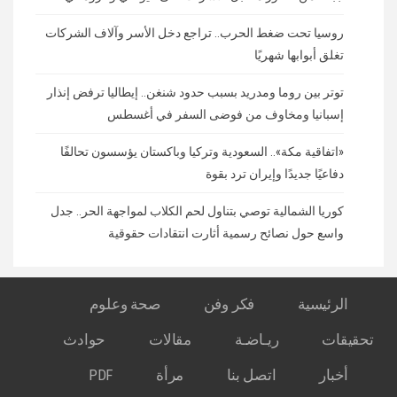
روسيا تحت ضغط الحرب.. تراجع دخل الأسر وآلاف الشركات
تغلق أبوابها شهريًا
توتر بين روما ومدريد بسبب حدود شنغن.. إيطاليا ترفض إنذار
إسبانيا ومخاوف من فوضى السفر في أغسطس
«اتفاقية مكة».. السعودية وتركيا وباكستان يؤسسون تحالفًا
دفاعيًا جديدًا وإيران ترد بقوة
كوريا الشمالية توصي بتناول لحم الكلاب لمواجهة الحر.. جدل
واسع حول نصائح رسمية أثارت انتقادات حقوقية
الرئيسية
فكر وفن
صحة وعلوم
تحقيقات
ريـاضـة
مقالات
حوادث
أخبار
اتصل بنا
مرأة
PDF