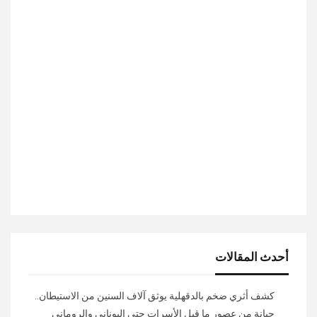
أحدث المقالات
كشف أثري ضخم بالدقهلية يوثق آلاف السنين من الاستيطان..
جبانة من عصور ما قبل الأسرات حتى اليوناني والروماني