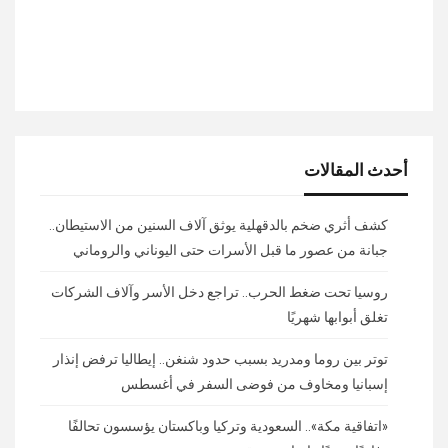
أحدث المقالات
كشف أثري ضخم بالدقهلية يوثق آلاف السنين من الاستيطان..
جبانة من عصور ما قبل الأسرات حتى اليوناني والروماني
روسيا تحت ضغط الحرب.. تراجع دخل الأسر وآلاف الشركات
تغلق أبوابها شهريًا
توتر بين روما ومدريد بسبب حدود شنغن.. إيطاليا ترفض إنذار
إسبانيا ومخاوف من فوضى السفر في أغسطس
«اتفاقية مكة».. السعودية وتركيا وباكستان يؤسسون تحالفًا