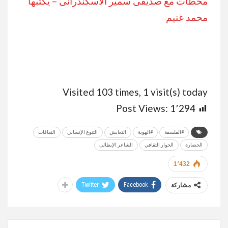
محطات مع صديقى سمير الاسكندرانى – يكتبها
محمد غنيم
Visited 103 times, 1 visit(s) today
Post Views:
1٬294
#الفلسفة
#الهوية
التعايش
التنوع الإنساني
الثقافات
الحضارة
الحوار الثقافي
الشاعر الإيطالى
1٬432
Twitter
Facebook
مشاركة