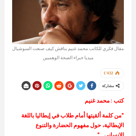
مقال فكري للكاتب محمد غنيم يناقش كيف صنعت السوشيال
ميديا خبراء الصحة الوهميين
1٬432
مشاركة
كتب : محمد غنيم
“من كلمة ألقيتها أمام طلاب في إيطاليا باللغة
الإيطالية، حول مفهوم الحضارة والتنوع
الإنساني…”