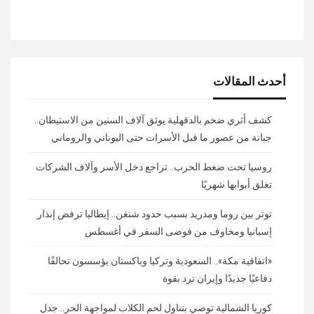
أحدث المقالات
كشف أثري ضخم بالدقهلية يوثق آلاف السنين من الاستيطان..
جبانة من عصور ما قبل الأسرات حتى اليوناني والروماني
روسيا تحت ضغط الحرب.. تراجع دخل الأسر وآلاف الشركات
تغلق أبوابها شهريًا
توتر بين روما ومدريد بسبب حدود شنغن.. إيطاليا ترفض إنذار
إسبانيا ومخاوف من فوضى السفر في أغسطس
«اتفاقية مكة».. السعودية وتركيا وباكستان يؤسسون تحالفًا
دفاعيًا جديدًا وإيران ترد بقوة
كوريا الشمالية توصي بتناول لحم الكلاب لمواجهة الحر.. جدل