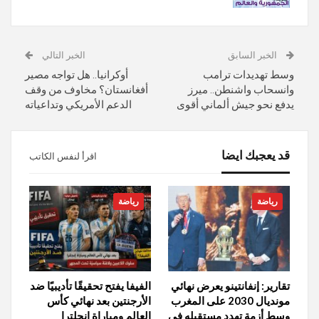
الخبر السابق
الخبر التالي
وسط تهديدات ترامب
أوكرانيا.. هل تواجه مصير
وانسحاب واشنطن.. ميرز
أفغانستان؟ مخاوف من وقف
يدفع نحو جيش ألماني أقوى
الدعم الأمريكي وتداعياته
قد يعجبك ايضا
اقرأ لنفس الكاتب
رياضة
رياضة
تقارير: إنفانتينو يعرض نهائي
الفيفا يفتح تحقيقًا تأديبيًا ضد
مونديال 2030 على المغرب
الأرجنتين بعد نهائي كأس
وسط أزمة تهدد مستقبله في
العالم ومباراة إنجلترا