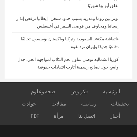
تغلق أبوابها شهريًا
توتر بين روما ومدريد بسبب حدود شنغن.. إيطاليا ترفض إنذار
إسبانيا ومخاوف من فوضى السفر في أغسطس
«اتفاقية مكة».. السعودية وتركيا وباكستان يؤسسون تحالفًا
دفاعيًا جديدًا وإيران ترد بقوة
كوريا الشمالية توصي بتناول لحم الكلاب لمواجهة الحر.. جدل
واسع حول نصائح رسمية أثارت انتقادات حقوقية
الرئيسية
فكر وفن
صحة وعلوم
تحقيقات
ريـاضـة
مقالات
حوادث
أخبار
اتصل بنا
مرأة
PDF