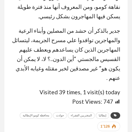
نقاهة كومو، ومن المعروف أنها منذ فترة طويلة
يسكن فيها المهاجرون بشكل رئيسي.
جدير بالذكر أن حشد من المصلين وأبناء الرعية
والمهاجرين توافدوا علي مسرح الجريمة، ليتسائل
المهاجرين الذين كان يساعدهم ويعطف عليهم
القسيس مالجستي “أين الدون..؟ لا، لا يمكن أن
يكون هو” غير مصدقين لخبر مقتله وغيابه الأبدي
عنهم .
Visited 39 times, 1 visit(s) today
Post Views:
747
إيطاليا
المغتربين الفقراء
حوادث
محافظة كومو الإيطالية
1٬126