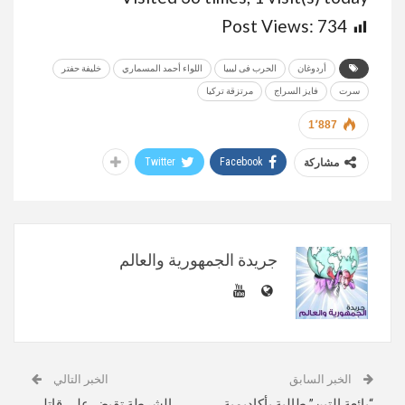
Post Views:
734
أردوغان
الحرب فى ليبيا
اللواء أحمد المسماري
خليفة حفتر
سرت
فايز السراج
مرتزقة تركيا
1٬887
Twitter
Facebook
مشاركة
جريدة الجمهورية والعالم
الخبر السابق
الخبر التالي
“بائعة التين” طالبة بأكاديمية
الشرطة تقبض علي قاتلي