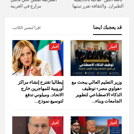
الطيران.. والثقافة تقرر تبنيها
مزارع في الغربية
قد يعجبك ايضا
اقرأ لنفس الكاتب
أخبار
أخبار
وزير التعليم العالي يبحث مع
إيطاليا تقترح إنشاء مراكز
«هواوي مصر» توظيف
أوروبية للمهاجرين خارج
الذكاء الاصطناعي لتطوير
الاتحاد.. وميلوني تدفع
الجامعات وبناء…
لتوسيع نموذج…
أخبار
أخبار