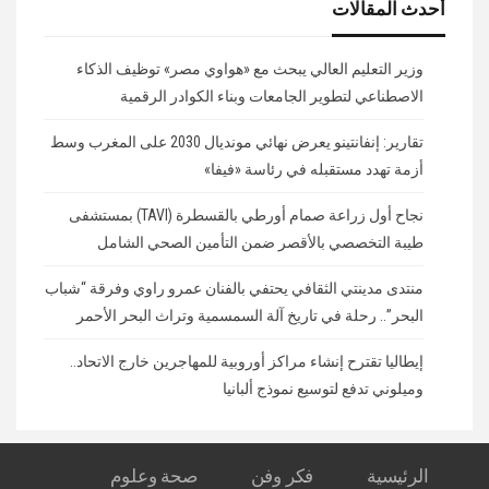
أحدث المقالات
وزير التعليم العالي يبحث مع «هواوي مصر» توظيف الذكاء
الاصطناعي لتطوير الجامعات وبناء الكوادر الرقمية
تقارير: إنفانتينو يعرض نهائي مونديال 2030 على المغرب وسط
أزمة تهدد مستقبله في رئاسة «فيفا»
نجاح أول زراعة صمام أورطي بالقسطرة (TAVI) بمستشفى
طيبة التخصصي بالأقصر ضمن التأمين الصحي الشامل
منتدى مدينتي الثقافي يحتفي بالفنان عمرو راوي وفرقة “شباب
البحر”.. رحلة في تاريخ آلة السمسمية وتراث البحر الأحمر
إيطاليا تقترح إنشاء مراكز أوروبية للمهاجرين خارج الاتحاد..
وميلوني تدفع لتوسيع نموذج ألبانيا
الرئيسية
فكر وفن
صحة وعلوم