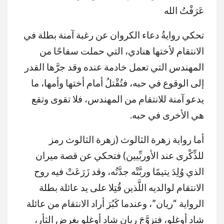
عَرَفْتُ الله
تحكي روايةُ دعاء الكروان عن رغبة آمنة بطلة في
الانتقام لأختها هنادي، التي حملت سفاحًا من
المهندس التي تعمل خادمة عنده وقد جرَّها القدر
إلى الوقوع في حبه، فتُقْتلُ أمام أختها وأمها، ما
يدعو آمنة للانتقام من المهندس، فلا تقوى وتقع
هي الأخرى في حبه.
أما رواية زهرة الثالوث (زهرة الثالوث رمز
للذِّكْرى عند الأوربِّيين) فتحكي عن قصة ميران
الذي وُلِدَ يتيمًا وربَّتْه جدَّتُه، وقد زَرَعَتْ فيه روح
الانتقام لوالديه اللَّذين قُتِلا على يد عائلة بطلة
الرواية “ريان”، وعندما كَبُرَ أراد الانتقام من عائلة
شاد أوغلو، فتزوَّجَ ريان شاد أوغلو بغرضِ الثأر،