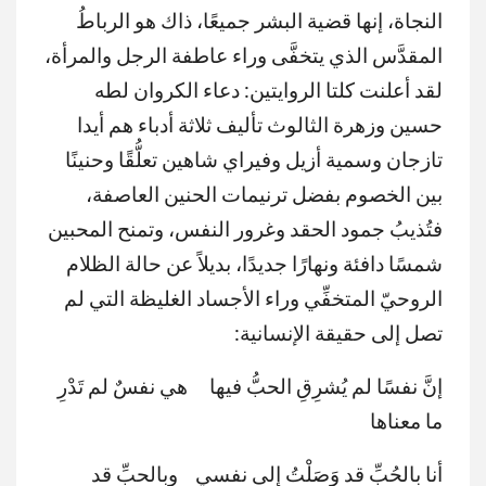
النجاة، إنها قضية البشر جميعًا، ذاك هو الرباطُ
المقدَّس الذي يتخفَّى وراء عاطفة الرجل والمرأة،
لقد أعلنت كلتا الروايتين: دعاء الكروان لطه
حسين وزهرة الثالوث تأليف ثلاثة أدباء هم أيدا
تازجان وسمية أزيل وفيراي شاهين تعلُّقًا وحنينًا
بين الخصوم بفضل ترنيمات الحنين العاصفة،
فتُذيبُ جمود الحقد وغرور النفس، وتمنح المحبين
شمسًا دافئة ونهارًا جديدًا، بديلاً عن حالة الظلام
الروحيّ المتخفِّي وراء الأجساد الغليظة التي لم
تصل إلى حقيقة الإنسانية:
إنَّ نفسًا لم يُشرِقِ الحبُّ فيها هي نفسٌ لم تَدْرِ
ما معناها
أنا بالحُبِّ قد وَصَلْتُ إلى نفسي وبالحبِّ قد