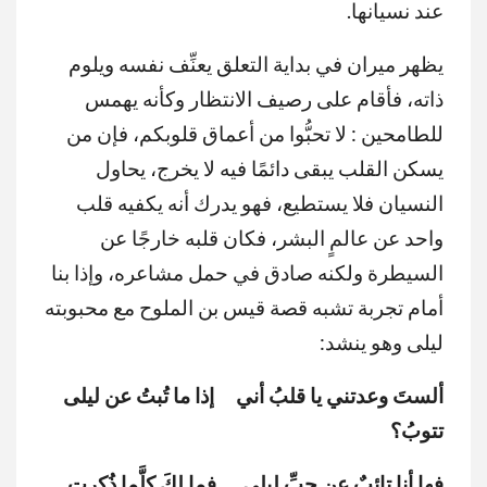
عند نسيانها.
يظهر ميران في بداية التعلق يعنِّف نفسه ويلوم
ذاته، فأقام على رصيف الانتظار وكأنه يهمس
للطامحين : لا تحبُّوا من أعماق قلوبكم، فإن من
يسكن القلب يبقى دائمًا فيه لا يخرج، يحاول
النسيان فلا يستطيع، فهو يدرك أنه يكفيه قلب
واحد عن عالمٍ البشر، فكان قلبه خارجًا عن
السيطرة ولكنه صادق في حمل مشاعره، وإذا بنا
أمام تجربة تشبه قصة قيس بن الملوح مع محبوبته
ليلى وهو ينشد:
ألستَ وعدتني يا قلبُ أني إذا ما تُبتُ عن ليلى
تتوبُ؟
فها أنا تائبٌ عن حبِّ ليلى فما لكَ كلَّما ذُكرت