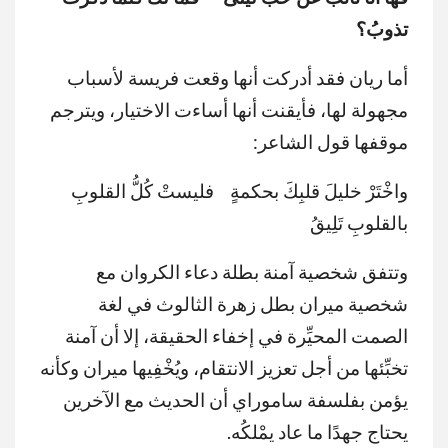
تذوبُ؟
أما ريان فقد أدركت أنها وقعت فريسة لأسباب
مجهولة لها، فأيقنت أنها أساءت الاختيار، ويترجم
موقفها قول الشاعر:
واخْتَرْ خليلَ قلبِكَ بحكمةٍ فليستْ كُلُّ القلوبِ
بالقلوبِ تَلِيقُ
وتتفق شخصية آمنة بطلة دعاء الكروان مع
شخصية ميران بطل زهرة الثالوث في لغة
الصمت المحيِّرة في إخفاء الحقيقة، إلا أن آمنة
تخبِّئها من أجل تعزيز الانتقام، ويُخْفِيها ميران وكأنه
يؤمن بفلسفة ساموراي أن الحديث مع الآخرين
يحتاج جهدًا ما عاد يمْلكُه.