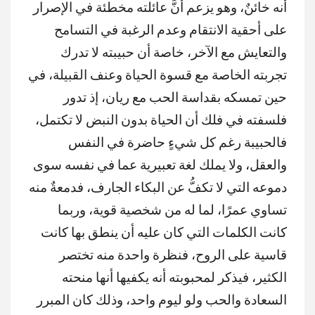
أنه خائنٌ، وهو يزعم أنَّ عائلته مخطئة في الإصرار
على أحقية الانتقام وعدم الرغبة في التسامح
والتعايش مع الآخر، خاصة أن حبيبته لا تدرك
تجربته الخاصة مع قسوة الحياة وعنف القبيلة، في
حين تمسكه بقداسة الحب مع ريان، إذ تدور
فلسفته في فلك أن الحياة بدون النبض لا تكتمل،
فالحبيبة رغم كل شيءٍ حاضرة في النفس
والعقل، ولا يملك لغة تعبيرية عما في نفسه سوى
دموعه التي لا تكفُّ عن البكاء الجارف، فدمعةٌ منه
تساوي عمرًا، لما له من شخصية قوية، وربما
كانت الكلمات التي كان عليه أن ينطق بها كانت
قاسية على الروح، فنظرة واحدة منه تختصر
الكثير، فيذكر لمحبوبته أنه يكفيها أنها منحته
السعادة والحب ولو ليوم واحد، وذلك كان المبرر