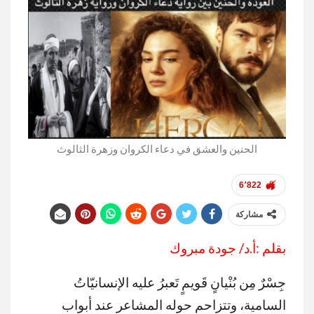
الحنين والعشق في دعاء الكروان وزهرة الثالوث
6٬822
مشاركة
بقلم :أ.د/ جودة مبروك
جِسْرٌ مِن بُنْيانٍ قَويمٍ تَعبرُ عليه الإنسانيّاتُ
السامية، وتتزاحم حوله المشاعر عند أبواب