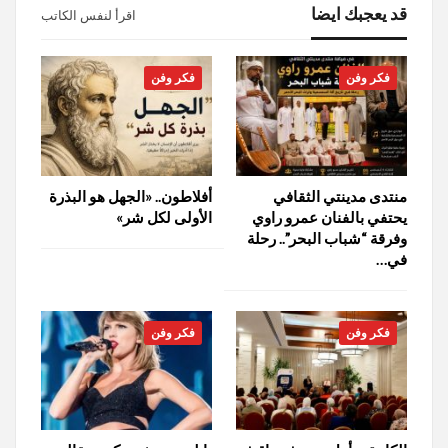
قد يعجبك ايضا
اقرأ لنفس الكاتب
فكر وفن
فكر وفن
منتدى مدينتي الثقافي
أفلاطون.. «الجهل هو البذرة
يحتفي بالفنان عمرو راوي
الأولى لكل شر»
وفرقة “شباب البحر”.. رحلة
في…
فكر وفن
فكر وفن