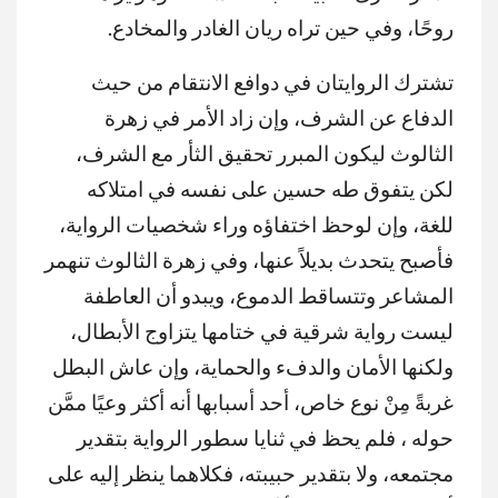
روحًا، وفي حين تراه ريان الغادر والمخادع.
تشترك الروايتان في دوافع الانتقام من حيث
الدفاع عن الشرف، وإن زاد الأمر في زهرة
الثالوث ليكون المبرر تحقيق الثأر مع الشرف،
لكن يتفوق طه حسين على نفسه في امتلاكه
للغة، وإن لوحظ اختفاؤه وراء شخصيات الرواية،
فأصبح يتحدث بديلاً عنها، وفي زهرة الثالوث تنهمر
المشاعر وتتساقط الدموع، ويبدو أن العاطفة
ليست رواية شرقية في ختامها يتزاوج الأبطال،
ولكنها الأمان والدفء والحماية، وإن عاش البطل
غربةً مِنْ نوع خاص، أحد أسبابها أنه أكثر وعيًا ممَّن
حوله ، فلم يحظ في ثنايا سطور الرواية بتقدير
مجتمعه، ولا بتقدير حبيبته، فكلاهما ينظر إليه على