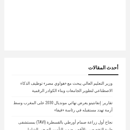
أحدث المقالات
وزير التعليم العالي يبحث مع «هواوي مصر» توظيف الذكاء
الاصطناعي لتطوير الجامعات وبناء الكوادر الرقمية
تقارير: إنفانتينو يعرض نهائي مونديال 2030 على المغرب وسط
أزمة تهدد مستقبله في رئاسة «فيفا»
نجاح أول زراعة صمام أورطي بالقسطرة (TAVI) بمستشفى
طيبة التخصصي بالأقصر ضمن التأمين الصحي الشامل