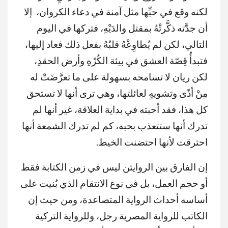
لكنه وقع في حبِّها مثل آمنة في دعاء الكروان، إلا
أن جدَّته ذكَّرتْهُ بمقتل والدَيْهِ، فتركها في اليوم
التالي، لكن لم يُطاوِعْهُ قلبُهُ بفعل ذلك فعاد إليها،
فتبدأُ قِصّة العشق في بيئة الكُرْهِ وأرض الحقدِ،
لكن ريان لا تسامحه بسهولة على ما تعرَّضَتْ له
مِنْ أذًى وتشويهٍ لعائلتها، وهي ترى أنها لا تستحق
كل هذا، فقد أحبته في بداية العلاقة، غير أنها لم
تدرك أنها ستتعذب بحبه، كم لم تدرك الشمعة أنها
احترقت لأنها احتضنت الخيط.
إن الفارق بين الروايتن ليس في زمن الكتابة فقط
أو حجم العمل، بل في نوع الانتقام الذي بُنيت على
أساسه أحداث الرواية المتصاعدة، ومن حيث إن
الكاتب للرواية المصرية رجل، وللرواية التركية