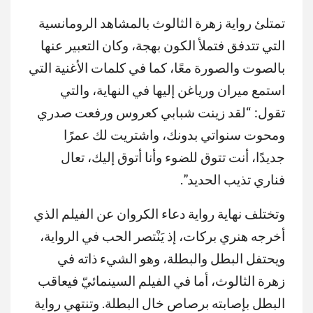
تمتلئ رواية زهرة الثالوث بالمشاهد الرومانسية
التي تتدفق فتملأ الكون بهجة، وكان التعبير عنها
بالصوت والصورة معًا، كما في كلمات الأغنية التي
استمع ميران ورياغن إليها في النهاية، والتي
تقول: “لقد زينت شبابي كعروس ورفعت صدري
ومحوت سنواتي بدونك، واشتريت لك عمرًا
جديدًا، أنت تتوق للضوء وأنا أتوق إليك، تعال
فناري تذيب الحديد”.
وتختلف نهاية رواية دعاء الكروان عن الفيلم الذي
أخرجه هنري بركات، إذ يَنْتصر الحب في الرواية،
ويحتفل البطل والبطلة، وهو الشيء ذاته في
زهرة الثالوث، أما في الفيلم السينمائيّ فيعاقب
البطل بإصابته برصاص خال البطلة. وتنتهي رواية