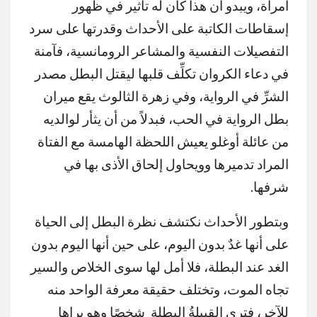
امرأة، ويبدو أن هذا كان له تأثير في ظهور
إسقاطات الكاتبة على الأحداث وقدرتها على سرد
التفصيلات النفسية والمشاعر الرومانسية، فآمنة
في دعاء الكروان تكلِّف قلبها ليقتل البطل مصدر
الشرِّ في الرواية، وفي زهرة الثالوث يقع ميران
بطل الرواية في الحب، فبدلاً من أن يثأر لوالديه
من عائلة أوغلو يعيش اللحظة الهامسة مع الفتاة
المراد تدميرها وويحاول إلحاق الأذى بها في
شرفها.
وبتطور الأحداث نكتشف نظرة البطل إلى الحياة
على أنها غدٌ بدون اليوم، على حين أنها اليوم بدون
الغد عند البطلة، فلا أمل لها سوى الخلاص والسير
تجاه الموت، وتختلف حقيقة معرفة الواحد منه
للآخر، فترى القبيلةُ البطلة شخصًا وهو يراها