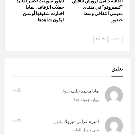
الكاتبة د. أمل درويش تناقش
تايلور سويفت تكسر تقاليد
“كيميروفو” في منتدى
حفلات الزفاف.. لماذا
مدينتي الثقافي وسط
اختارت شقيقها أوستن
حضور…
ليكون شاهدها…
NEXT
PREV
تعليق
منذ
مايا محمد خلف
يقول
روايه جميله جدا
منذ
اميره عرابي مبروك
يقول
شي جميل للغايه