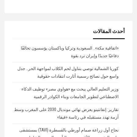
أحدث المقالات
«اتفاقية مكة».. السعودية وتركيا وباكستان يؤسسون تحالفًا
دفاعيًا جديدًا وإيران ترد بقوة
كوريا الشمالية توصي بتناول لحم الكلاب لمواجهة الحر.. جدل
واسع حول نصائح رسمية أثارت انتقادات حقوقية
وزير التعليم العالي يبحث مع «هواوي مصر» توظيف الذكاء
الاصطناعي لتطوير الجامعات وبناء الكوادر الرقمية
تقارير: إنفانتينو يعرض نهائي مونديال 2030 على المغرب وسط
أزمة تهدد مستقبله في رئاسة «فيفا»
نجاح أول زراعة صمام أورطي بالقسطرة (TAVI) بمستشفى