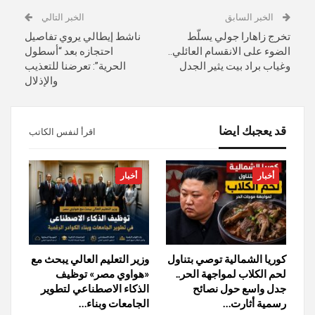
الخبر السابق
الخبر التالي
تخرج زاهارا جولي يسلّط
ناشط إيطالي يروي تفاصيل
الضوء على الانقسام العائلي..
احتجازه بعد “أسطول
وغياب براد بيت يثير الجدل
الحرية”: تعرضنا للتعذيب
والإذلال
قد يعجبك ايضا
اقرأ لنفس الكاتب
أخبار
أخبار
كوريا الشمالية توصي بتناول
وزير التعليم العالي يبحث مع
لحم الكلاب لمواجهة الحر..
«هواوي مصر» توظيف
جدل واسع حول نصائح
الذكاء الاصطناعي لتطوير
رسمية أثارت…
الجامعات وبناء…