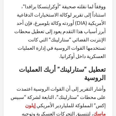
ووفقاً لما نقلته صحيفة “أوكراينسكا برافدا”،
استناداً إلى تقرير لوكالة الاستخبارات الدفاعية
الأمريكية (DIA) أوردته وكالة بلومبرغ، فإن أحد
أبرز أسباب هذا التقدم يعود إلى تعطيل محطات
الإنترنت الفضائي “ستارلينك” التي كانت
تستخدمها القوات الروسية في إدارة العمليات
العسكرية داخل أوكرانيا.
تعطيل “ستارلينك” أربك العمليات
الروسية
وأشار التقرير إلى أن القوات الروسية اعتمدت
على محطات “ستارلينك”، التابعة لشركة “سبيس
إكس” المملوكة للملياردير الأمريكي
إيلون
ماسك
، لتنسيق التحركات العسكرية وتوجيه