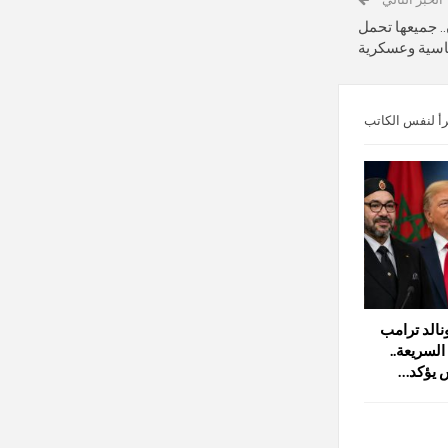
.. جميعها تحمل
سية وعسكرية
رأ لنفس الكاتب
الد ترامب
لسريعة..
 يؤكد…