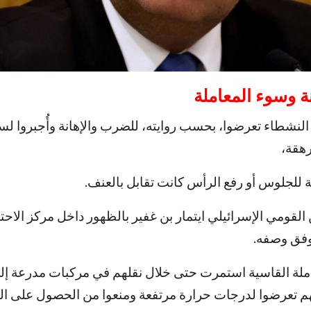
نة وسوء المعاملة
نشطاء تعرضوا، بحسب روايته، للضرب والإهانة وأُجبروا ل
رهقة،
ة للجلوس أو رفع الرأس كانت تقابل بالعنف.
ن القومي الإسرائيلي ايتمار بن غفير بالظهور داخل مركز الاحت
وفق وصفه.
املة القاسية استمرت حتى خلال نقلهم في مركبات مدرعة إ
هم تعرضوا لدرجات حرارة مرتفعة ومنعوا من الحصول على الم