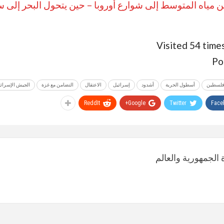
مياه المتوسط إلى شوارع أوروبا – حين يتحول البحر إلى 
Visited 54 times
Po
 فلسطين
أسطول الحرية
أشدود
إسرائيل
الاعتقال
التضامن مع غزة
الجيش الإسرائي
ReddIt
Google+
Twitter
Face
الجمهورية والعالم