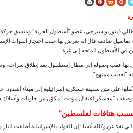
ورة
الي فيتوريو سيرجي، عضو “أسطول الحرية” ومنسق حركة 
فاصيل صادمة قال إنه تعرض لها عقب احتجاز القوات الإسرا
 في الأسطول المتجه إلى غزة.
 بها عقب وصوله إلى مطار إسطنبول بعد إطلاق سراحه، 
ه “تعذيب ممنهج”،
نُقلوا على متن سفينة عسكرية إسرائيلية إلى ميناء أشدود، ح
وصفه بـ”معسكر اعتقال مؤقت” مكوّن من حاويات وأسلاك ش
 بسبب هتافات لفلسطين
”
ي نقلا عن وكالة أنسا : إن القوات الإسرائيلية أطلقت النار مر