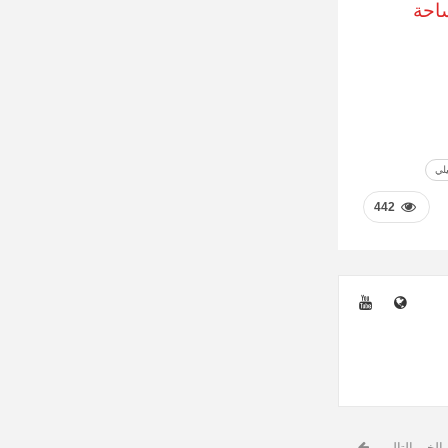
ساحة
لي
442
الخبر التالي