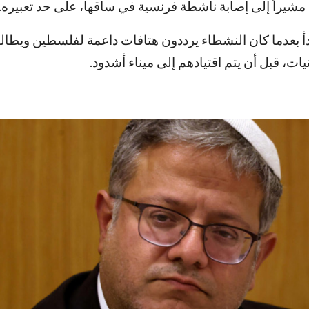
مشيراً إلى إصابة ناشطة فرنسية في ساقها، على حد تعبيره.
دأ بعدما كان النشطاء يرددون هتافات داعمة لفلسطين ويطال
ت، قبل أن يتم اقتيادهم إلى ميناء أشدود.