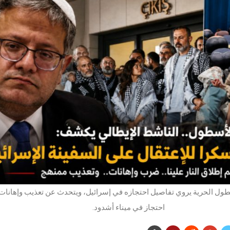
ل الحرية يروي تفاصيل احتجازه في إسرائيل، ويتحدث عن تعذيب وإهانات
احتجاز في ميناء أشدود.