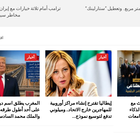
 تستعيد 400 كيلومتر مربع.. وتعطيل “ستارلينك”
ترامب أمام ثلاثة خيارات مع إيران
مخاطر سيا
اق
أخبار
أخبار
ث مع
إيطاليا تقترح إنشاء مراكز أوروبية
المغرب يطلق اسم دون
ذكاء
للمهاجرين خارج الاتحاد.. وميلوني
على أحد أطول طرقه ا
امعات
تدفع لتوسيع نموذج…
والملك محمد السادس