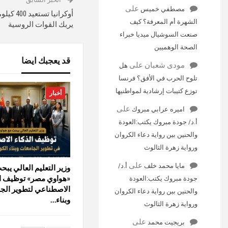
على
مصطفي خميس
أوكرانيا
الشهرة أم المعرفة؟ كيف
يربك القوات الروسية
صنعت السوشيال ميديا خبراء
الصحة الوهميين
قد يعجبك ايضا
مودى شعبان
على
هل
تلوح الحرب في الأفق؟ فرنسا
توزع كتيبات إرشادية لمواطنيها
أخبار
على
اميره عرابي مبروك
أ.د/ جودة مبروك يكتب:العودة
والحنين بين رواية دعاء الكروان
ورواية زهرة الثالوث
على
مايا محمد خلف
أ.د/
وزير التعليم العالي يبح
«هواوي مصر» توظيف ال
جودة مبروك يكتب:العودة
الاصطناعي لتطوير الج
والحنين بين رواية دعاء الكروان
وبناء…
ورواية زهرة الثالوث
على
بريجيت محمد