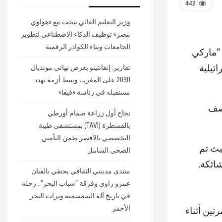
442
وزير التعليم العالي يبحث مع «هواوي
مصر» توظيف الذكاء الاصطناعي لتطوير
الجامعات وبناء الكوادر الرقمية
“ماركي
ئيلية
تقارير: إنفانتينو يعرض نهائي مونديال
2030 على المغرب وسط أزمة تهدد
مستقبله في رئاسة «فيفا»
وصف
نجاح أول زراعة صمام أورطي
بالقسطرة (TAVI) بمستشفى طيبة
التخصصي بالأقصر ضمن التأمين
يث تم
الصحي الشامل
ائكة.
منتدى مدينتي الثقافي يحتفي بالفنان
عمرو راوي وفرقة “شباب البحر”.. رحلة
في تاريخ آلة السمسمية وتراث البحر
الأحمر
تين أثناء