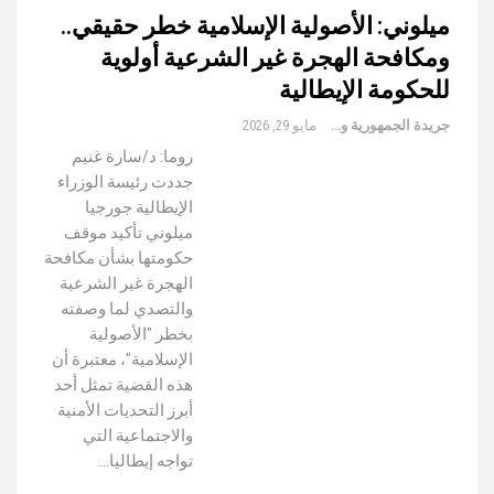
ميلوني: الأصولية الإسلامية خطر حقيقي..
ومكافحة الهجرة غير الشرعية أولوية
للحكومة الإيطالية
جريدة الجمهورية والعالم
مايو 29, 2026
روما: د/سارة غنيم
جددت رئيسة الوزراء
الإيطالية جورجيا
ميلوني تأكيد موقف
حكومتها بشأن مكافحة
الهجرة غير الشرعية
والتصدي لما وصفته
بخطر "الأصولية
الإسلامية"، معتبرة أن
هذه القضية تمثل أحد
أبرز التحديات الأمنية
والاجتماعية التي
تواجه إيطاليا…