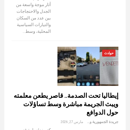
أثار موجة واسعة من
الجدل والاحتجاجات
بين عدد من السكان
والتيارات السياسية
المحلية، وسط…
حوادث
إيطاليا تحت الصدمة.. قاصر يطعن معلمته
ويبث الجريمة مباشرة وسط تساؤلات
حول الدوافع
جريدة الجمهورية والعالم
مارس 27, 2026
كتب: د/سارة غنيم