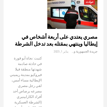
حوادث
مصري يعتدي على أربعة أشخاص في
إيطاليا وينتهي بمقتله بعد تدخل الشرطة
جريدة الجمهورية والعالم
يناير 1, 2025
كتبت: نجاة أبو قورة
في حادثة صادمة
شهدتها منطقة فيلا
فيروكيو بمدينة ريميني
الإيطالية مساء أمس،
لقي رجل مصري
مصرعه برصاص أحد
أفراد الكارابينيري
(الشرطة العسكرية