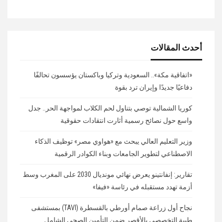
أحدث المقالات
«اتفاقية مكة».. السعودية وتركيا وباكستان يؤسسون تحالفًا
دفاعيًا جديدًا وإيران ترد بقوة
كوريا الشمالية توصي بتناول لحم الكلاب لمواجهة الحر.. جدل
واسع حول نصائح رسمية أثارت انتقادات حقوقية
وزير التعليم العالي يبحث مع «هواوي مصر» توظيف الذكاء
الاصطناعي لتطوير الجامعات وبناء الكوادر الرقمية
تقارير: إنفانتينو يعرض نهائي مونديال 2030 على المغرب وسط
أزمة تهدد مستقبله في رئاسة «فيفا»
نجاح أول زراعة صمام أورطي بالقسطرة (TAVI) بمستشفى
طيبة التخصصي بالأقصر ضمن التأمين الصحي الشامل