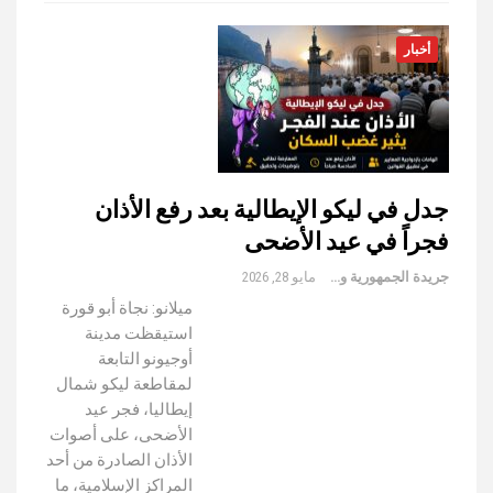
أخبار
جدل في ليكو الإيطالية بعد رفع الأذان
فجراً في عيد الأضحى
جريدة الجمهورية والعالم
مايو 28, 2026
ميلانو: نجاة أبو قورة
استيقظت مدينة
أوجيونو التابعة
لمقاطعة ليكو شمال
إيطاليا، فجر عيد
الأضحى، على أصوات
الأذان الصادرة من أحد
المراكز الإسلامية، ما