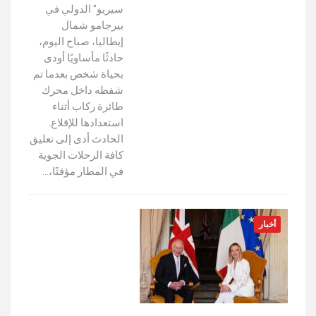
سيريو" الدولي في
بيرجامو شمال
إيطاليا، صباح اليوم،
حادثًا مأساويًا أودى
بحياة شخص بعدما تم
شفطه داخل محرك
طائرة ركاب أثناء
استعدادها للإقلاع.
الحادث أدى إلى تعليق
كافة الرحلات الجوية
في المطار مؤقتًا،…
أخبار