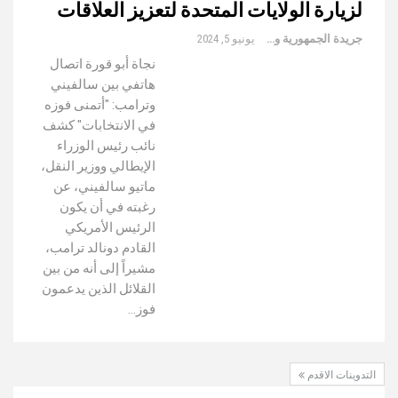
لزيارة الولايات المتحدة لتعزيز العلاقات
جريدة الجمهورية والعالم
يونيو 5, 2024
نجاة أبو قورة اتصال
هاتفي بين سالفيني
وترامب: "أتمنى فوزه
في الانتخابات" كشف
نائب رئيس الوزراء
الإيطالي ووزير النقل،
ماتيو سالفيني، عن
رغبته في أن يكون
الرئيس الأمريكي
القادم دونالد ترامب،
مشيراً إلى أنه من بين
القلائل الذين يدعمون
فوز…
التدوينات الاقدم