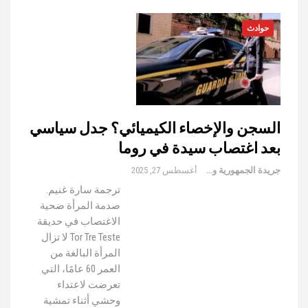
حوادث
السجن والإخصاء الكيميائي؟ جدل سياسي
بعد اغتصاب سيدة في روما
جريدة الجمهورية والعالم
أغسطس 27, 2025
ترجمة سارة غنيم.
صدمة المرأة ضحية
الاغتصاب في حديقة
Tor Tre Teste لا تزال
المرأة البالغة من
العمر 60 عامًا، التي
تعرضت لاعتداء
وحشي أثناء تمشية