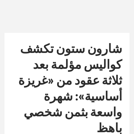
شارون ستون تكشف
كواليس مؤلمة بعد
ثلاثة عقود من «غريزة
أساسية»: شهرة
واسعة بثمن شخصي
باهظ