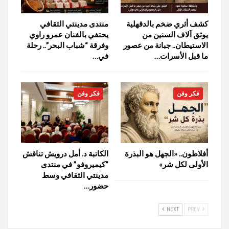
كشف أثري ضخم بالدقهلية
منتدى مدينتي الثقافي
يوثق آلاف السنين من
يحتفي بالفنان عمرو راوي
الاستيطان.. جبانة من عصور
وفرقة “شباب البحر”.. رحلة
ما قبل الأسرات…
في…
فكر وفن
فكر وفن
أفلاطون.. «الجهل هو البذرة
الكاتبة د. أمل درويش تناقش
الأولى لكل شر»
“كيميروفو” في منتدى
مدينتي الثقافي وسط
حضور…
NEXT
PREV