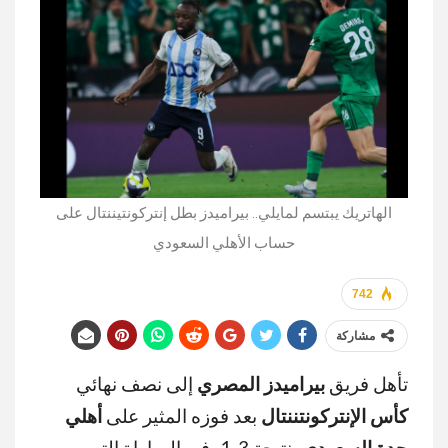
الهاتريك يبتسم لمايلي.. بيراميدز بطل إنتركونتيننتال على
حساب الأهلي السعودي
742
مشاركة
تأهل فريق
بيراميدز المصري
إلى نصف نهائي
كأس الإنتركونتننتال
بعد فوزه المثير على
أهلي
جدة السعودي
بنتيجة 3-1، في المباراة التي