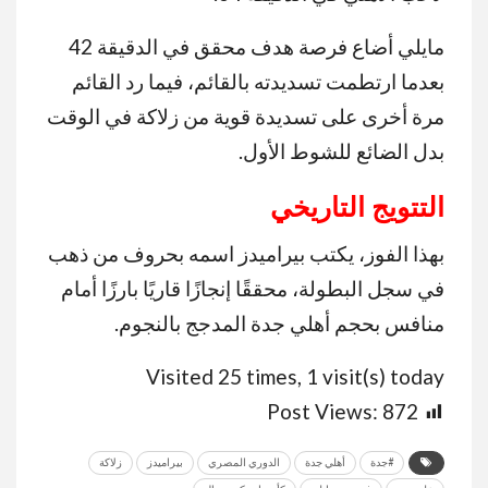
مايلي أضاع فرصة هدف محقق في الدقيقة 42
بعدما ارتطمت تسديدته بالقائم، فيما رد القائم
مرة أخرى على تسديدة قوية من زلاكة في الوقت
بدل الضائع للشوط الأول.
التتويج التاريخي
بهذا الفوز، يكتب بيراميدز اسمه بحروف من ذهب
في سجل البطولة، محققًا إنجازًا قاريًا بارزًا أمام
منافس بحجم أهلي جدة المدجج بالنجوم.
Visited 25 times, 1 visit(s) today
Post Views:
872
#جدة
أهلي جدة
الدوري المصري
بيراميدز
زلاكة