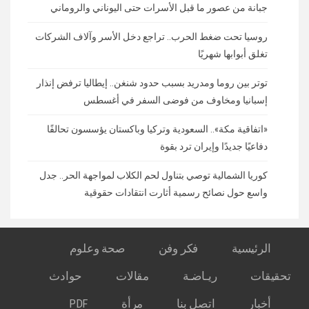
جبانة من عصور ما قبل الأسرات حتى اليوناني والروماني
روسيا تحت ضغط الحرب.. تراجع دخل الأسر وآلاف الشركات
تغلق أبوابها شهريًا
توتر بين روما ومدريد بسبب حدود شنغن.. إيطاليا ترفض إنذار
إسبانيا ومخاوف من فوضى السفر في أغسطس
«اتفاقية مكة».. السعودية وتركيا وباكستان يؤسسون تحالفًا
دفاعيًا جديدًا وإيران ترد بقوة
كوريا الشمالية توصي بتناول لحم الكلاب لمواجهة الحر.. جدل
واسع حول نصائح رسمية أثارت انتقادات حقوقية
الرئيسية
فكر وفن
صحة وعلوم
تحقيقات
ريـاضـة
مقالات
حوادث
أخبار
اتصل بنا
مرأة
PDF