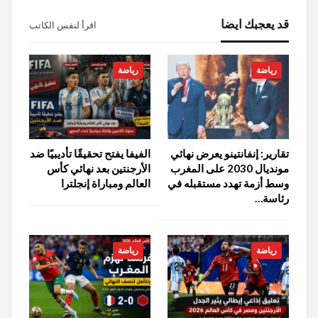
قد يعجبك ايضا
اقرأ لنفس الكاتب
رياضة
رياضة
تقارير: إنفانتينو يعرض نهائي
الفيفا يفتح تحقيقًا تأديبيًا ضد
مونديال 2030 على المغرب
الأرجنتين بعد نهائي كأس
وسط أزمة تهدد مستقبله في
العالم ومباراة إنجلترا
رئاسة…
رياضة
رياضة