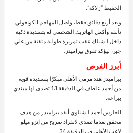
الحفيظ “زلاكة”.
وبعد أربع دقائق فقط، واصل المهاجم الكونغولي
تألقه وأكمل الهاتريك الشخصي له بتسديدة ذكية
داخل الشباك عقب تمريرة طولية متقنة من علي
جبر، ليؤكد تفوق بيراميدز.
أبرز الفرص
بيراميدز هدد مرمى الأهلي مبكرًا بتسديدة قوية
من أحمد عاطف في الدقيقة 13 تصدى لها ميندي
ببراعة.
الحارس أحمد الشناوي أنقذ بيراميدز من هدف
محقق بعدما تصدى لانفراد صريح من إنزو ميلو
لاعب الأهلي في الدقيقة 34.