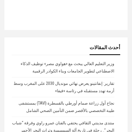
أحدث المقالات
وزير التعليم العالي يبحث مع «هواوي مصر» توظيف الذكاء
الاصطناعي لتطوير الجامعات وبناء الكوادر الرقمية
تقارير: إنفانتينو يعرض نهائي مونديال 2030 على المغرب وسط
أزمة تهدد مستقبله في رئاسة «فيفا»
نجاح أول زراعة صمام أورطي بالقسطرة (TAVI) بمستشفى
طيبة التخصصي بالأقصر ضمن التأمين الصحي الشامل
منتدى مدينتي الثقافي يحتفي بالفنان عمرو راوي وفرقة “شباب
البحر”.. رحلة في تاريخ آلة السمسمية وتراث البحر الأحمر