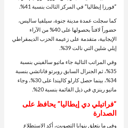
“فورزا إيطاليا” في المركز الثالث بنسبة 41%.
كما سجلت عمدة مدينة جنوة، سيلفيا ساليس،
حضوراً لافتاً بحصولها على 40% من الآراء
الإيجابية، متقدمة على زعيمة الحزب الديمقراطي
إيلي شلين التي نالت 39%.
وفي المراتب التالية جاء ماتيو سالفيني بنسبة
35%، ثم الجنرال السابق روبرتو فاناتشي بنسبة
34%، بينما حصل كارلو كاليندا على 30%، وجاء
ماتيو رينزي في ذيل القائمة بنسبة 20%.
“
فراتيلي دي إيطاليا” يحافظ على
الصدارة
وفي ما يتعلق بنوايا التصويت، أكد الاستطلاع