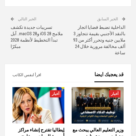
الخبر السابق
الخبر التالي
الداخلية تضبط قضايا اتجار
تسريبات جديدة تكشف
بالنقد الأجنبي بقيمة تتجاوز 3
ملامح iOS 28 وmacOS 28.. آبل
ملايين جنيه وتحرر أكثر من 93
تبدأ التخطيط لأنظمة 2028
ألف مخالفة مرورية خلال 24
مبكرًا
ساعة
قد يعجبك ايضا
اقرأ لنفس الكاتب
أخبار
أخبار
وزير التعليم العالي يبحث مع
إيطاليا تقترح إنشاء مراكز
«هواوي مصر» توظيف
أوروبية للمهاجرين خارج