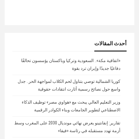
أحدث المقالات
«اتفاقية مكة».. السعودية وتركيا وباكستان يؤسسون تحالفًا
دفاعيًا جديدًا وإيران ترد بقوة
كوريا الشمالية توصي بتناول لحم الكلاب لمواجهة الحر.. جدل
واسع حول نصائح رسمية أثارت انتقادات حقوقية
وزير التعليم العالي يبحث مع «هواوي مصر» توظيف الذكاء
الاصطناعي لتطوير الجامعات وبناء الكوادر الرقمية
تقارير: إنفانتينو يعرض نهائي مونديال 2030 على المغرب وسط
أزمة تهدد مستقبله في رئاسة «فيفا»