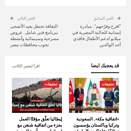
الخبر السابق
الخبر التالي
“افرح وفرّحهم”.. مبادرة
الثقافة تحتفل بعيد الأضحى
إنسانية للجالية المصرية في
ببرنامج فني شامل.. عروض
ميلانو لدعم الأطفال فاقدي
مسرحية وسينمائية وأنشطة
أحد الوالدين
تجوب محافظات مصر
قد يعجبك ايضا
اقرأ لنفس الكاتب
تحقيقات
تحقيقات
«اتفاقية مكة».. السعودية
إيطاليا تعلّق مؤقتًا العمل
وتركيا وباكستان يؤسسون
بجزء من اتفاقية شنغن مع
تحالفًا دفاعيًا جديدًا وإيران
إسبانيا بسبب أزمة الهجرة