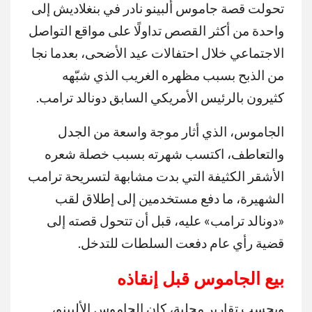
تحولت قصة جاموس ألبينو نادر في بنغلاديش إلى
واحدة من أكثر القصص تداولًا على مواقع التواصل
الاجتماعي خلال احتفالات عيد الأضحى، بعدما نجا
من الذبح بسبب مظهره الغريب الذي شبّهه
كثيرون بالرئيس الأمريكي السابق دونالد ترامب.
الجاموس، الذي أثار موجة واسعة من الجدل
والتعاطف، اكتسب شهرته بسبب خصلة شعره
الأشقر الكثيفة التي بدت مشابهة لتسريحة ترامب
الشهيرة، ما دفع مستخدمين إلى إطلاق لقب
«دونالد ترامب» عليه، قبل أن تتحول قصته إلى
قضية رأي عام دفعت السلطات للتدخل.
بيع الجاموس قبل إنقاذه
وبحسب تقارير محلية، كان الجاموس الألبينو،