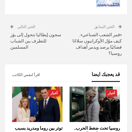
الخبر السابق
الخبر التالي
«قمر الشعب الصناعي»..
سجون إيطاليا تتحول إلى بؤر
كيف موّل الأوكرانيون سلاحًا
للتطرف بين الشباب
فضائيًا يرصد ويدمر أهداف
المسلمين
روسيا؟
قد يعجبك ايضا
اقرأ لنفس الكاتب
أخبار
أخبار
روسيا تحت ضغط الحرب..
توتر بين روما ومدريد بسبب