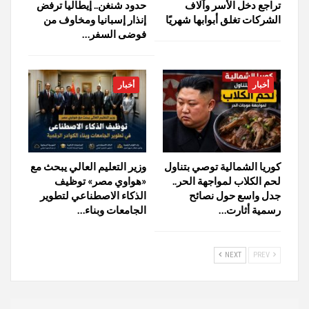
تراجع دخل الأسر وآلاف
حدود شنغن.. إيطاليا ترفض
الشركات تغلق أبوابها شهريًا
إنذار إسبانيا ومخاوف من
فوضى السفر…
أخبار
أخبار
كوريا الشمالية توصي بتناول
وزير التعليم العالي يبحث مع
لحم الكلاب لمواجهة الحر..
«هواوي مصر» توظيف
جدل واسع حول نصائح
الذكاء الاصطناعي لتطوير
رسمية أثارت…
الجامعات وبناء…
NEXT
PREV