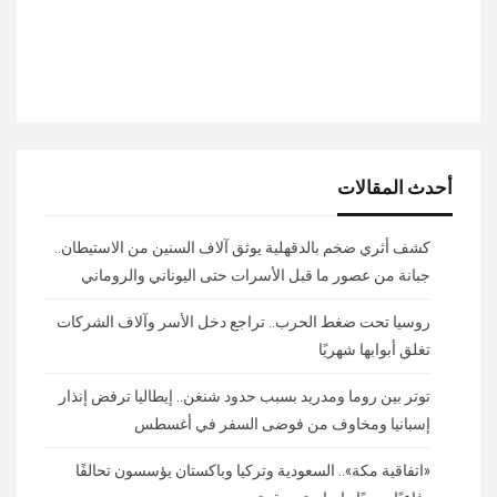
أحدث المقالات
كشف أثري ضخم بالدقهلية يوثق آلاف السنين من الاستيطان..
جبانة من عصور ما قبل الأسرات حتى اليوناني والروماني
روسيا تحت ضغط الحرب.. تراجع دخل الأسر وآلاف الشركات
تغلق أبوابها شهريًا
توتر بين روما ومدريد بسبب حدود شنغن.. إيطاليا ترفض إنذار
إسبانيا ومخاوف من فوضى السفر في أغسطس
«اتفاقية مكة».. السعودية وتركيا وباكستان يؤسسون تحالفًا