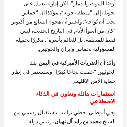
أرضًا للموت والدمار”، لكن إدارته تعمل على
تحويله إلى “منطقة حرية”، مؤكدًا أن “حماس
يجب أن تُواجه”. واعتبر أن هجوم السابع من أكتوبر
“كان من أسوأ الأيام في التاريخ الحديث، ليس
فقط للمنطقة، بل للعالم بأسره”، مكررًا تحميله
المسؤولية لحماس وإيران والحوثيين.
وأكد أن
الضربات
الأميركية
في
اليمن
ضد
الحوثيين “حققت نجاحًا كبيرًا” وستستمر في إطار
حماية الأمن الإقليمي.
استثمارات
هائلة
وتعاون
في
الذكاء
الاصطناعي
وفي أبوظبي، حظي ترامب باستقبال رسمي من
الشيخ
محمد
بن
زايد
آل
نهيان
، رئيس دولة