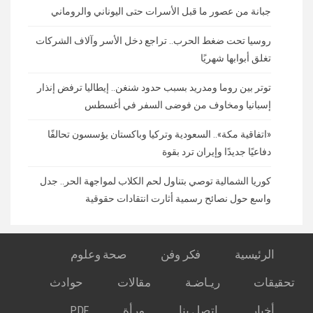
جبانة من عصور ما قبل الأسرات حتى اليوناني والروماني
روسيا تحت ضغط الحرب.. تراجع دخل الأسر وآلاف الشركات
تغلق أبوابها شهريًا
توتر بين روما ومدريد بسبب حدود شنغن.. إيطاليا ترفض إنذار
إسبانيا ومخاوف من فوضى السفر في أغسطس
«اتفاقية مكة».. السعودية وتركيا وباكستان يؤسسون تحالفًا
دفاعيًا جديدًا وإيران ترد بقوة
كوريا الشمالية توصي بتناول لحم الكلاب لمواجهة الحر.. جدل
واسع حول نصائح رسمية أثارت انتقادات حقوقية
الرئيسية
فكر وفن
صحة وعلوم
تحقيقات
ريـاضـة
مقالات
حوادث
أخبار
اتصل بنا
مرأة
PDF