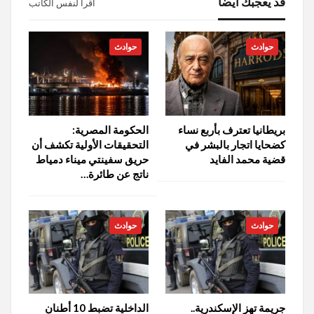
قد يعجبك ايضا
اقرأ لنفس الكاتب
حوادث
حوادث
بريطانيا تعترف بأربع نساء
الحكومة المصرية:
كضحايا اتجار بالبشر في
التحقيقات الأولية تكشف أن
قضية محمد الفايد
حريق سفينتي ميناء دمياط
ناتج عن طائرة…
حوادث
حوادث
جريمة تهز الإسكندرية..
الداخلية تضبط 10 أطنان