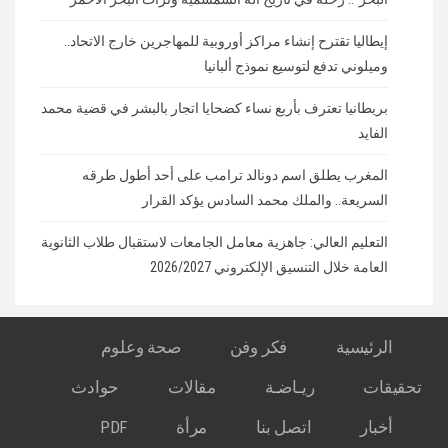
إيطاليا تقترح إنشاء مراكز أوروبية للمهاجرين خارج الاتحاد..
وميلوني تدفع لتوسيع نموذج ألبانيا
بريطانيا تعترف بأربع نساء كضحايا اتجار بالبشر في قضية محمد
الفايد
المغرب يطلق اسم دونالد ترامب على أحد أطول طرقه
السريعة.. والملك محمد السادس يؤكد القرار
التعليم العالي: جاهزية معامل الجامعات لاستقبال طلاب الثانوية
العامة خلال التنسيق الإلكتروني 2026/2027
الرئيسية
فكر وفن
صحة وعلوم
تحقيقات
ريـاضـة
مقالات
حوادث
أخبار
اتصل بنا
مرأة
PDF