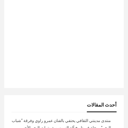
أحدث المقالات
منتدى مدينتي الثقافي يحتفي بالفنان عمرو راوي وفرقة “شباب
البحر”.. رحلة في تاريخ آلة السمسمية وتراث البحر الأحمر