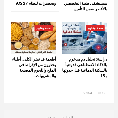
بمستشفى طيبة التخصصي
وتحضيرات لنظام iOS 27
بالأقصر ضمن التأمين…
صحة وعلوم
صحة وعلوم
دراسة: تحليل دم مدعوم
أطعمة قد تضر الكلى.. أطباء
بالذكاء الاصطناعي قد يتنبأ
يحذرون من الإفراط في
بالسكتة الدماغية قبل حدوثها
الملح واللحوم المصنعة
بـ15…
والمشروبات…
NEXT
PREV