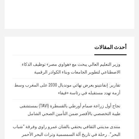
أحدث المقالات
وزير التعليم العالي يبحث مع «هواوي مصر» توظيف الذكاء
الاصطناعي لتطوير الجامعات وبناء الكوادر الرقمية
تقارير: إنفانتينو يعرض نهائي مونديال 2030 على المغرب وسط
أزمة تهدد مستقبله في رئاسة «فيفا»
نجاح أول زراعة صمام أورطي بالقسطرة (TAVI) بمستشفى
طيبة التخصصي بالأقصر ضمن التأمين الصحي الشامل
منتدى مدينتي الثقافي يحتفي بالفنان عمرو راوي وفرقة “شباب
البحر”.. رحلة في تاريخ آلة السمسمية وتراث البحر الأحمر