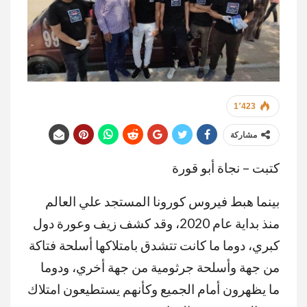
1٬423
مشاركة
كتبت – نجاة أبو قورة
بينما هبط فيروس كورونا المستجد علي العالم
منذ بداية عام 2020، وقد كشف زيف وعورة دول
كبري، دوما ما كانت تتشدق بامتلاكها أسلحة فتاكة
من جهة وأسلحة جرثومية من جهة أخري، ودوما
ما يظهرون أمام الجميع وكأنهم يستطيعون امتلاك