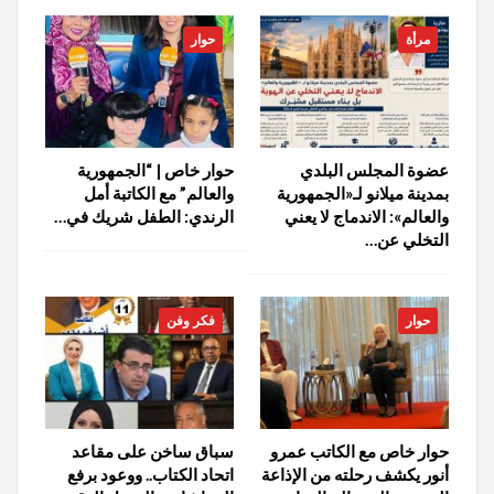
مرأة
حوار
عضوة المجلس البلدي
حوار خاص | “الجمهورية
بمدينة ميلانو لـ«الجمهورية
والعالم” مع الكاتبة أمل
والعالم»: الاندماج لا يعني
الرندي: الطفل شريك في…
التخلي عن…
حوار
فكر وفن
حوار خاص مع الكاتب عمرو
سباق ساخن على مقاعد
أنور يكشف رحلته من الإذاعة
اتحاد الكتاب.. ووعود برفع