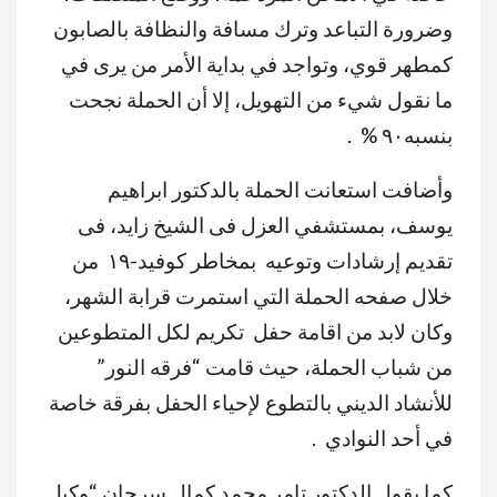
وضرورة التباعد وترك مسافة والنظافة بالصابون
كمطهر قوي، وتواجد في بداية الأمر من يرى في
ما نقول شيء من التهويل، إلا أن الحملة نجحت
بنسبه٩٠ % .
وأضافت استعانت الحملة بالدكتور ابراهيم
يوسف، بمستشفي العزل فى الشيخ زايد، فى
تقديم إرشادات وتوعيه بمخاطر كوفيد-١٩ من
خلال صفحه الحملة التي استمرت قرابة الشهر،
وكان لابد من اقامة حفل تكريم لكل المتطوعين
من شباب الحملة، حيث قامت “فرقه النور”
للأنشاد الديني بالتطوع لإحياء الحفل بفرقة خاصة
في أحد النوادي .
كما يقول الدكتور تامر محمد كمال سرحان “وكيل