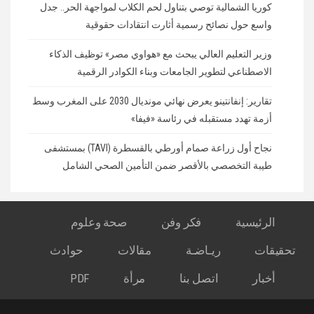
كوريا الشمالية توصي بتناول لحم الكلاب لمواجهة الحر.. جدل
واسع حول نصائح رسمية أثارت انتقادات حقوقية
وزير التعليم العالي يبحث مع «هواوي مصر» توظيف الذكاء
الاصطناعي لتطوير الجامعات وبناء الكوادر الرقمية
تقارير: إنفانتينو يعرض نهائي مونديال 2030 على المغرب وسط
أزمة تهدد مستقبله في رئاسة «فيفا»
نجاح أول زراعة صمام أورطي بالقسطرة (TAVI) بمستشفى
طيبة التخصصي بالأقصر ضمن التأمين الصحي الشامل
الرئيسية
فكر وفن
صحة وعلوم
تحقيقات
ريـاضـة
مقالات
حوادث
أخبار
اتصل بنا
مرأة
PDF