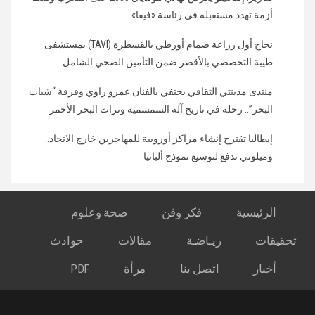
أزمة تهدد مستقبله في رئاسة «فيفا»
نجاح أول زراعة صمام أورطي بالقسطرة (TAVI) بمستشفى
طيبة التخصصي بالأقصر ضمن التأمين الصحي الشامل
منتدى مدينتي الثقافي يحتفي بالفنان عمرو راوي وفرقة “شباب
البحر”.. رحلة في تاريخ آلة السمسمية وتراث البحر الأحمر
إيطاليا تقترح إنشاء مراكز أوروبية للمهاجرين خارج الاتحاد..
وميلوني تدفع لتوسيع نموذج ألبانيا
الرئيسية
فكر وفن
صحة وعلوم
تحقيقات
ريـاضـة
مقالات
حوادث
أخبار
اتصل بنا
مرأة
PDF