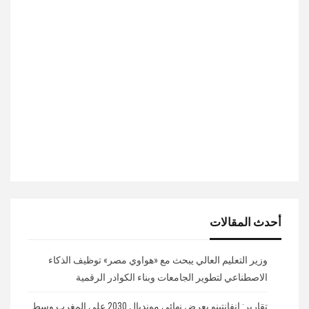
أحدث المقالات
وزير التعليم العالي يبحث مع «هواوي مصر» توظيف الذكاء
الاصطناعي لتطوير الجامعات وبناء الكوادر الرقمية
تقارير: إنفانتينو يعرض نهائي مونديال 2030 على المغرب وسط