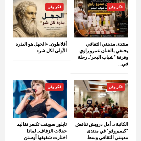
فكر وفن
فكر وفن
منتدى مدينتي الثقافي
أفلاطون.. «الجهل هو البذرة
يحتفي بالفنان عمرو راوي
الأولى لكل شر»
وفرقة “شباب البحر”.. رحلة
في…
فكر وفن
فكر وفن
الكاتبة د. أمل درويش تناقش
تايلور سويفت تكسر تقاليد
“كيميروفو” في منتدى
حفلات الزفاف.. لماذا
مدينتي الثقافي وسط
اختارت شقيقها أوستن