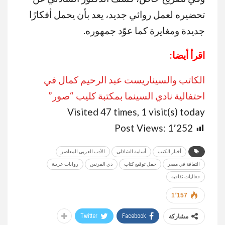
تحضيره لعمل روائي جديد، يعد بأن يحمل أفكارًا
جديدة ومغايرة كما عوّد جمهوره.
اقرأ أيضا:
الكاتب والسيناريست عبد الرحيم كمال في
احتفالية نادي السينما بمكتبة كليب “صور”
Visited 47 times, 1 visit(s) today
Post Views:
1٬252
أخبار الكتب
أسامة الشاذلي
الأدب العربي المعاصر
الثقافة في مصر
حفل توقيع كتاب
ذي القرنين
روايات عربية
فعاليات ثقافية
1٬157
Twitter
Facebook
مشاركة