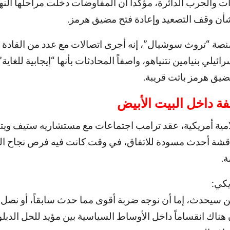
ترات والحرب الدائرة، مؤكداً أن المفاوضات دخلت مراحلها الن
أن وقف التصعيد وإعادة فتح مضيق هرمز.
نصة “تروث سوشيال”، إنه أجرى اتصالات مع عدد من القادة 
ئيلي بنيامين نتنياهو، واصفاً المحادثات بأنها “إيجابية للغاية”
ضيق هرمز باتت قريبة.
 داخل البيت الأبيض
امية أمريكية، عقد ترامب اجتماعات مع مستشاريه ستيف وي
اقشة أحدث مسودة للاتفاق، في وقت كانت فيه فرص نجاح ا
ة.
يكي:
ن سيحدث، إما أن نوجه ضربة أقوى مما حدث سابقاً، أو نصل 
 هناك انقساماً داخل الأوساط السياسية بين مؤيد للحل الدب