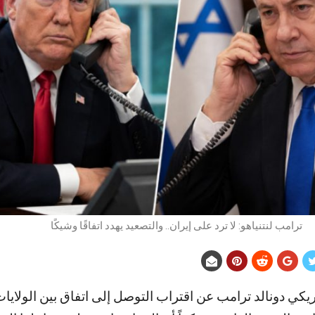
ترامب لنتنياهو: لا ترد على إيران.. والتصعيد يهدد اتفاقًا وشيكًا
كي دونالد ترامب عن اقتراب التوصل إلى اتفاق بين الولايات