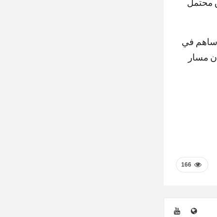
ق محتمل
و ساهم في
أن مسار
166