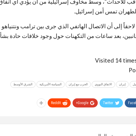
قب للأحداث”، وسط مخاوف إسرائيلية من أن يؤدي أي اتفا
 لطهران تمس أمن إسرائيل.
احقاً إلى أن الاتصال الهاتفي الذي جرى بين ترامب ونتنياه
الجانبين، بعد ساعات من التكهنات حول وجود خلافات حادة بش
Visited 14 times
Po
يل
إيران
الاتفاق النووي
الحرب مع إيران
السياسة الأمريكية
الشرق الأوسط
ReddIt
Google+
Twitter
Face