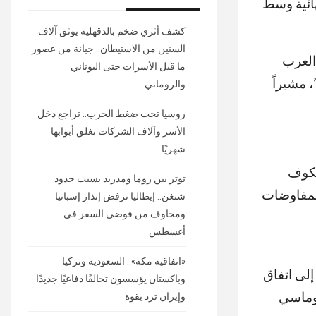
هائية وسط
كشف أثري ضخم بالدقهلية يوثق آلاف
السنين من الاستيطان.. جبانة من عصور
العرب
ما قبل الأسرات حتى اليوناني
، مشيراً
والروماني
روسيا تحت ضغط الحرب.. تراجع دخل
الأسر وآلاف الشركات تغلق أبوابها
شهريًا
تكوف
توتر بين روما ومدريد بسبب حدود
لمفاوضات
شنغن.. إيطاليا ترفض إنذار إسبانيا
ومخاوف من فوضى السفر في
أغسطس
«اتفاقية مكة».. السعودية وتركيا
إلى اتفاق
وباكستان يؤسسون تحالفًا دفاعيًا جديدًا
لوماسي
وإيران ترد بقوة