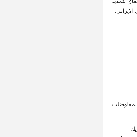
فاق لتمديد
المفاوضات
يك