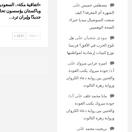
«اتفاقية مكة».. السعودية
على
مصطفي خميس
وباكستان يؤسسون تحالفً
الشهرة أم المعرفة؟ كيف
جديدًا وإيران ترد…
صنعت السوشيال ميديا خبراء
الصحة الوهميين
NEXT
PREV
مودى شعبان
على
هل
تلوح الحرب في الأفق؟ فرنسا
توزع كتيبات إرشادية لمواطنيها
على
اميره عرابي مبروك
أ.د/ جودة مبروك يكتب:العودة
والحنين بين رواية دعاء الكروان
ورواية زهرة الثالوث
على
مايا محمد خلف
أ.د/
جودة مبروك يكتب:العودة
والحنين بين رواية دعاء الكروان
ورواية زهرة الثالوث
على
بريجيت محمد